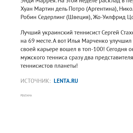
Энди Маррея. На этой неделе расклад в пе
Хуан Мартин дель Потро (Аргентина), Нико
Робин Седерлинг (Швеция), Жо-Уилфрид Цо
Лучший украинский теннисист Сергей Стахо
на 69 месте. А вот Илья Марченко улучшил
своей карьере вошел в топ-100! Сегодня о
мужского тенниса сразу два представител
теннисистов планеты!
ИСТОЧНИК:
LENTA.RU
РЕКЛАМА