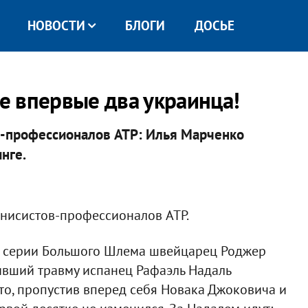
НОВОСТИ
БЛОГИ
ДОСЬЕ
не впервые два украинца!
в-профессионалов ATP: Илья Марченко
нге.
ннисистов-профессионалов ATP.
е серии Большого Шлема швейцарец Роджер
ивший травму испанец Рафаэль Надаль
то, пропустив вперед себя Новака Джоковича и