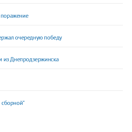
 поражение
держал очередную победу
ом из Днепродзержинска
а сборной"