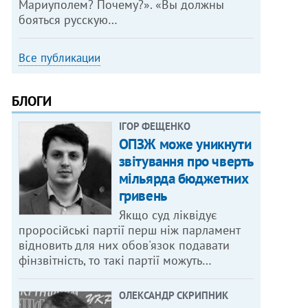
Мариуполем? Почему?». «Вы должны
бояться русскую…
Все публикации
БЛОГИ
ІГОР ФЕЩЕНКО
ОПЗЖ може уникнути
звітування про чверть
мільярда бюджетних
гривень
Якщо суд ліквідує
проросійські партії перш ніж парламент
відновить для них обов'язок подавати
фінзвітність, то такі партії можуть…
ОЛЕКСАНДР СКРИПНИК