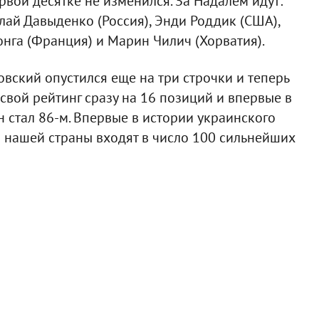
рвой десятке не изменился. За Надалем идут:
лай Давыденко (Россия), Энди Роддик (США),
нга (Франция) и Марин Чилич (Хорватия).
вский опустился еще на три строчки и теперь
 свой рейтинг сразу на 16 позиций и впервые в
н стал 86-м. Впервые в истории украинского
я нашей страны входят в число 100 сильнейших