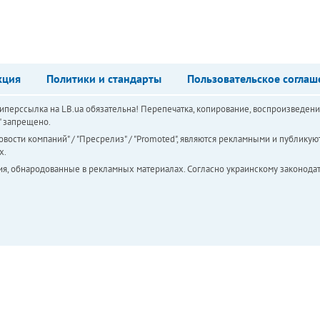
кция
Политики и стандарты
Пользовательское соглаш
перссылка на LB.ua обязательна! Перепечатка, копирование, воспроизведени
а" запрещено.
вости компаний" / "Пресрелиз" / "Promoted", являются рекламными и публикуют
х.
ия, обнародованные в рекламных материалах. Согласно украинскому законодат