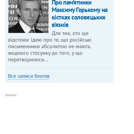
Про пам’ятники
Максиму Горькому на
кістках соловецьких
в’язнів
Для тих, хто ще
відстоює ідею про те, що російські
письменники абсолютно не мають
жодного стосунку до того, у що
перетворилося…
Все записи блогов
РЕКЛАМА