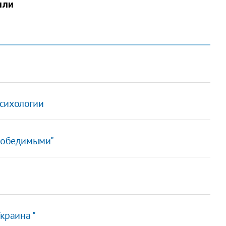
психологии
епобедимыми"
краина "