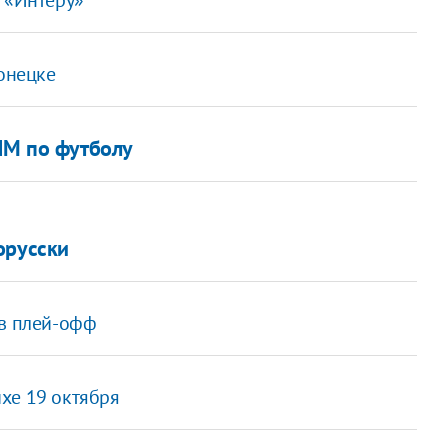
Донецке
ЧМ по футболу
орусски
 в плей-офф
хе 19 октября