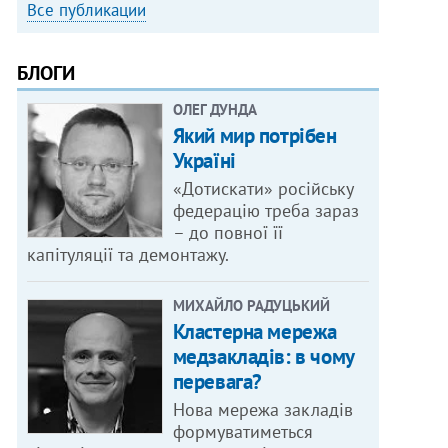
Все публикации
БЛОГИ
ОЛЕГ ДУНДА
Який мир потрібен
Україні
«Дотискати» російську
федерацію треба зараз
– до повної її
капітуляції та демонтажу.
МИХАЙЛО РАДУЦЬКИЙ
Кластерна мережа
медзакладів: в чому
перевага?
Нова мережа закладів
формуватиметься