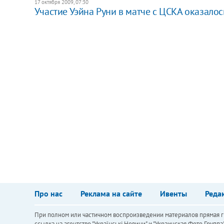
17 октября 2009, 07:30
Участие Уэйна Руни в матче с ЦСКА оказало
Про нас
Реклама на сайте
Ивенты
Реда
При полном или частичном воспроизведении материалов прямая ги
ссылка на агентство "Українськi Новини" и "Украинская Фото Групп