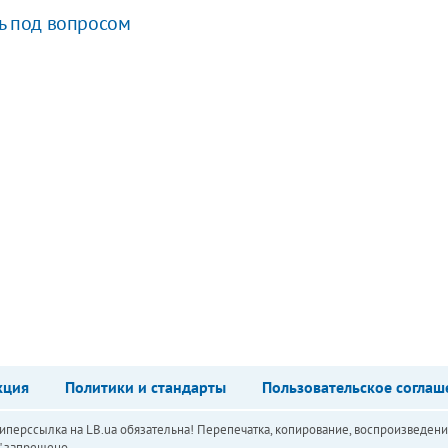
сь под вопросом
кция
Политики и стандарты
Пользовательское соглаш
перссылка на LB.ua обязательна! Перепечатка, копирование, воспроизведени
а" запрещено.