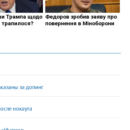
аказаны за допинг
осле нокаута
т «Интеру»