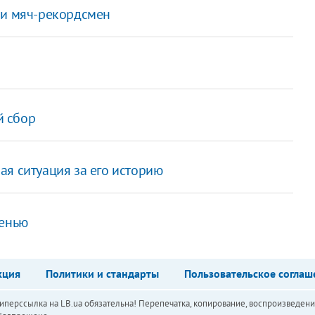
ли мяч-рекордсмен
й сбор
ая ситуация за его историю
сенью
кция
Политики и стандарты
Пользовательское соглаш
перссылка на LB.ua обязательна! Перепечатка, копирование, воспроизведени