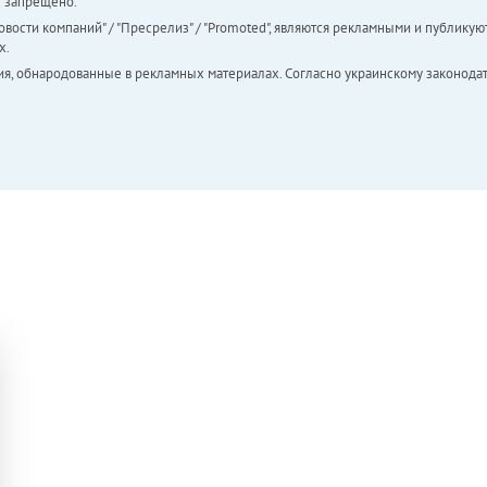
а" запрещено.
вости компаний" / "Пресрелиз" / "Promoted", являются рекламными и публикуют
х.
ия, обнародованные в рекламных материалах. Согласно украинскому законодат