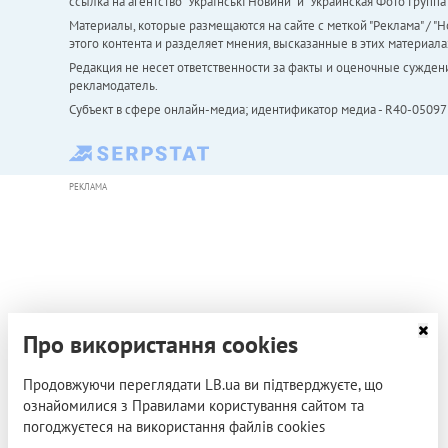
ссылка на агентство "Українськi Новини" и "Украинская Фото Групп
Материалы, которые размещаются на сайте с меткой "Реклама" / "Но
этого контента и разделяет мнения, высказанные в этих материала
Редакция не несет ответственности за факты и оценочные сужден
рекламодатель.
Субъект в сфере онлайн-медиа; идентификатор медиа - R40-05097
РЕКЛАМА
Про використання cookies
Продовжуючи переглядати LB.ua ви підтверджуєте, що
ознайомилися з Правилами користування сайтом та
погоджуєтеся на використання файлів cookies