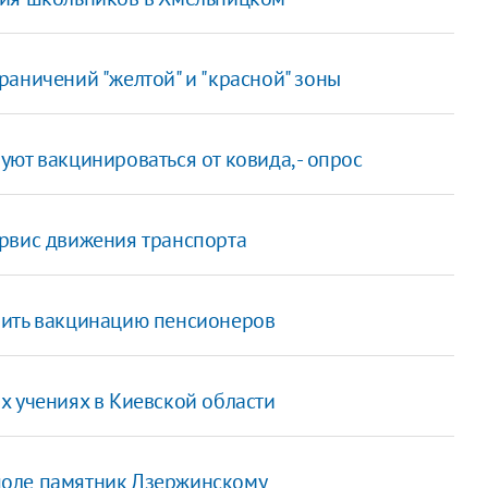
аничений "желтой" и "красной" зоны
ют вакцинироваться от ковида, - опрос
рвис движения транспорта
рить вакцинацию пенсионеров
х учениях в Киевской области
поле памятник Дзержинскому