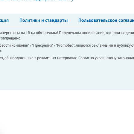
кция
Политики и стандарты
Пользовательское соглаш
перссылка на LB.ua обязательна! Перепечатка, копирование, воспроизведени
а" запрещено.
вости компаний" / "Пресрелиз" / "Promoted", являются рекламными и публикуют
х.
ия, обнародованные в рекламных материалах. Согласно украинскому законодат