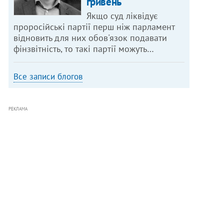
гривень
Якщо суд ліквідує
проросійські партії перш ніж парламент
відновить для них обов'язок подавати
фінзвітність, то такі партії можуть…
Все записи блогов
РЕКЛАМА