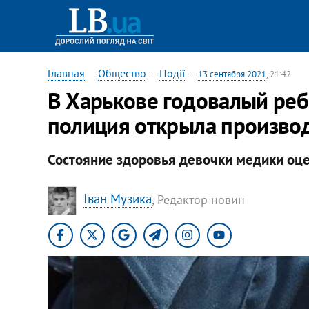
Главная
—
Общество
—
Події
—
13 сентября 2021
, 21:42
В Харькове годовалый ребе
полиция открыла произво
Состояние здоровья девочки медики оце
Іван Музика
, Редактор новин