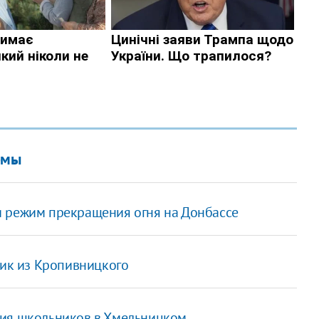
рмы
и режим прекращения огня на Донбассе
чик из Кропивницкого
ния школьников в Хмельницком