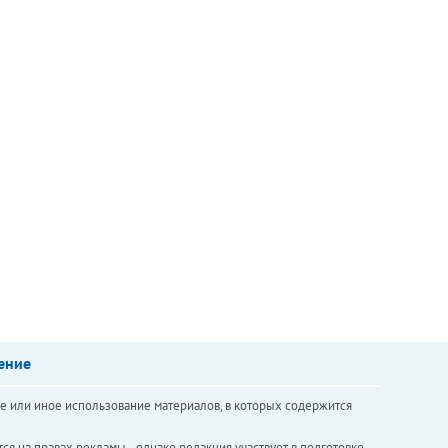
ение
е или иное использование материалов, в которых содержится
ся на правах рекламы. , однако редакция участвует в подготовке