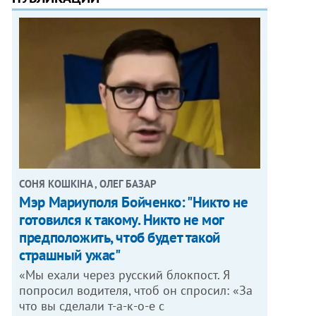
СОНЯ КОШКІНА , ОЛЕГ БАЗАР
Мэр Мариуполя Бойченко: "Никто не
готовился к такому. Никто не мог
предположить, чтоб будет такой
страшный ужас"
«Мы ехали через русский блокпост. Я
попросил водителя, чтоб он спросил: «За
что вы сделали т-а-к-о-е с