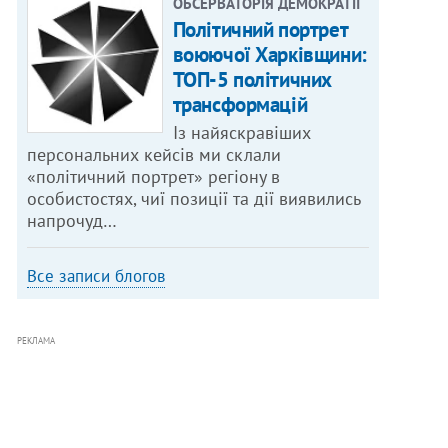
ОБСЕРВАТОРІЯ ДЕМОКРАТІЇ
Політичний портрет
воюючої Харківщини:
ТОП-5 політичних
трансформацій
Із найяскравіших
персональних кейсів ми склали
«політичний портрет» регіону в
особистостях, чиї позиції та дії виявились
напрочуд…
Все записи блогов
РЕКЛАМА