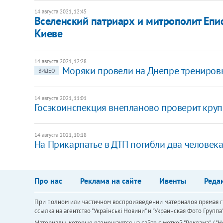
14 августа 2021, 12:45
Вселенский патриарх и митрополит Епиф
Киеве
14 августа 2021, 12:28
Моряки провели на Днепре тренировк
ВИДЕО
14 августа 2021, 11:01
Госэкоинспекция внепланово проверит круп
14 августа 2021, 10:18
На Прикарпатье в ДТП погибли два человек
Про нас
Реклама на сайте
Ивенты
Реда
При полном или частичном воспроизведении материалов прямая ги
ссылка на агентство "Українськi Новини" и "Украинская Фото Групп
Материалы, которые размещаются на сайте с меткой "Реклама" / "Но