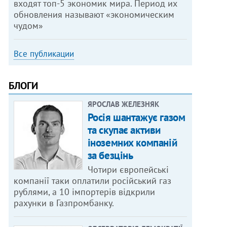
входят топ-5 экономик мира. Период их
обновления называют «экономическим
чудом»
Все публикации
БЛОГИ
ЯРОСЛАВ ЖЕЛЕЗНЯК
Росія шантажує газом
та скупає активи
іноземних компаній
за безцінь
Чотири європейські
компанії таки оплатили російський газ
рублями, а 10 імпортерів відкрили
рахунки в Газпромбанку.