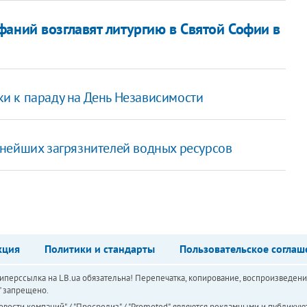
аний возглавят литургию в Святой Софии в
и к параду на День Независимости
нейших загрязнителей водных ресурсов
а
кция
Политики и стандарты
Пользовательское соглаш
перссылка на LB.ua обязательна! Перепечатка, копирование, воспроизведени
а" запрещено.
вости компаний" / "Пресрелиз" / "Promoted", являются рекламными и публикуют