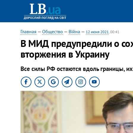
Главная
—
Общество
—
Війна
—
12 июня 2021
, 00:41
В МИД предупредили о сох
вторжения в Украину
Все силы РФ остаются вдоль границы, и