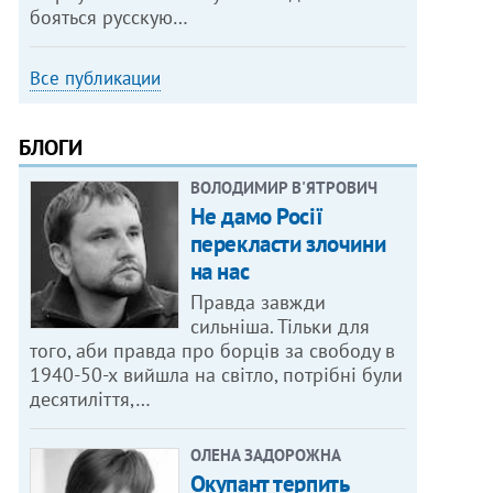
бояться русскую…
Все публикации
БЛОГИ
ВОЛОДИМИР В'ЯТРОВИЧ
Не дамо Росії
перекласти злочини
на нас
Правда завжди
сильніша. Тільки для
того, аби правда про борців за свободу в
1940-50-х вийшла на світло, потрібні були
десятиліття,…
ОЛЕНА ЗАДОРОЖНА
Окупант терпить