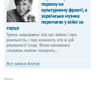
поразку на
культурному фронті, а
українська музика
перемагає у війні за
серця
Треки, народжені під час війни і про
реальність, і про кожного, хто в цій
реальності існує. Вони наповнені
словами, якими говорить…
Все записи блогов
РЕКЛАМА