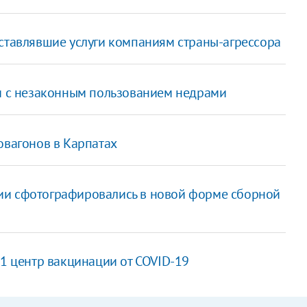
оставлявшие услуги компаниям страны-агрессора
зи с незаконным пользованием недрами
овагонов в Карпатах
ии сфотографировались в новой форме сборной
51 центр вакцинации от COVID-19