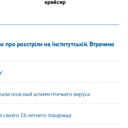
 про розстріли на Інститутській. Втрачено
У
крала опасный штамм птичьего вируса
а своего 16-летнего товарища