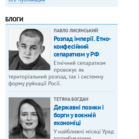
БЛОГИ
ПАВЛО ЛИСЯНСЬКИЙ
Розпад імперії. Етно-
конфесійний
сепаратизм у РФ
Етнічний сепаратизм
провокує як
територіальний розпад, так і системну
форму руйнації Росії.
ТЕТЯНА БОГДАН
Державні позики і
борги у воєнній
економіці
У найближчі місяці Уряд
потребуватиме