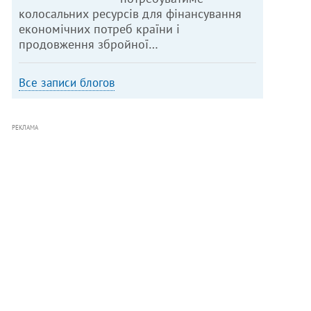
колосальних ресурсів для фінансування
економічних потреб країни і
продовження збройної…
Все записи блогов
РЕКЛАМА