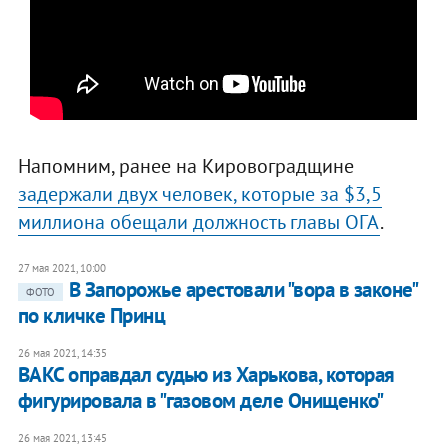
Напомним, ранее на Кировоградщине
задержали двух человек, которые за $3,5
миллиона обещали должность главы ОГА
.
27 мая 2021, 10:00
В Запорожье арестовали "вора в законе"
ФОТО
по кличке Принц
26 мая 2021, 14:35
ВАКС оправдал судью из Харькова, которая
фигурировала в "газовом деле Онищенко"
26 мая 2021, 13:45