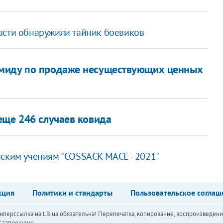
асти обнаружили тайник боевиков
амиду по продаже несуществующих ценных
еще 246 случаев ковида
нским учениям "COSSACK MACE - 2021"
кция
Политики и стандарты
Пользовательское соглаш
перссылка на LB.ua обязательна! Перепечатка, копирование, воспроизведени
а" запрещено.