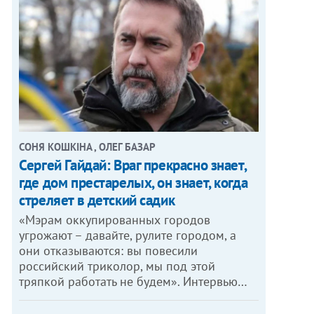
СОНЯ КОШКІНА , ОЛЕГ БАЗАР
Сергей Гайдай: Враг прекрасно знает,
где дом престарелых, он знает, когда
стреляет в детский садик
«Мэрам оккупированных городов
угрожают – давайте, рулите городом, а
они отказываются: вы повесили
российский триколор, мы под этой
тряпкой работать не будем». Интервью…