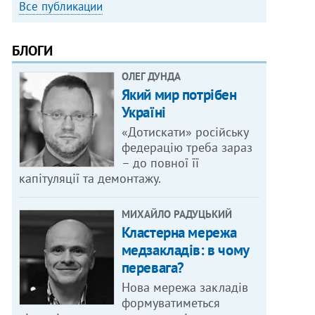
Все публикации
БЛОГИ
ОЛЕГ ДУНДА
Який мир потрібен
Україні
«Дотискати» російську
федерацію треба зараз
– до повної її
капітуляції та демонтажу.
МИХАЙЛО РАДУЦЬКИЙ
Кластерна мережа
медзакладів: в чому
перевага?
Нова мережа закладів
формуватиметься