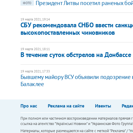
Президент Литвы посетил раненых бо
ФОТО
19 марта 2021, 19:14
СБУ рекомендовала СНБО ввести санкци
высокопоставленных чиновников
19 марта 2021, 18:11
В течение суток обстрелов на Донбассе
19 марта 2021, 17:33
​Бывшему майору ВСУ объявили подозрение в 
Балаклее
Про нас
Реклама на сайте
Ивенты
Реда
При полном или частичном воспроизведении материалов прямая ги
ссылка на агентство "Українськi Новини" и "Украинская Фото Групп
Материалы, которые размещаются на сайте с меткой "Реклама" / "Но