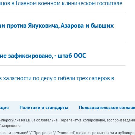
йцов в Главном военном клиническом госпитале
и против Януковича, Азарова и бывших
 не зафиксировано, - штаб ООС
халатности по делу о гибели трех саперов в
кция
Политики и стандарты
Пользовательское соглаш
перссылка на LB.ua обязательна! Перепечатка, копирование, воспроизведени
а" запрещено.
вости компаний" / "Пресрелиз" / "Promoted", являются рекламными и публикуют