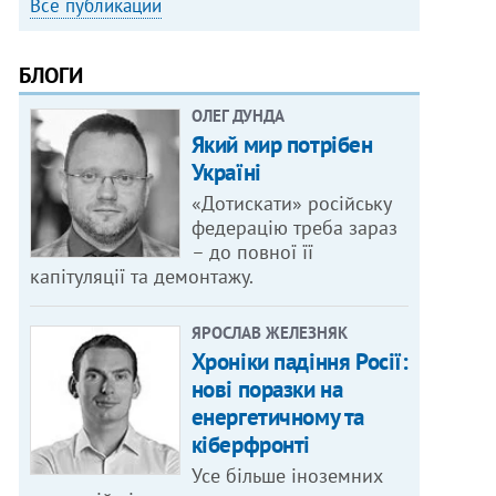
Все публикации
БЛОГИ
ОЛЕГ ДУНДА
Який мир потрібен
Україні
«Дотискати» російську
федерацію треба зараз
– до повної її
капітуляції та демонтажу.
ЯРОСЛАВ ЖЕЛЕЗНЯК
Хроніки падіння Росії:
нові поразки на
енергетичному та
кіберфронті
Усе більше іноземних