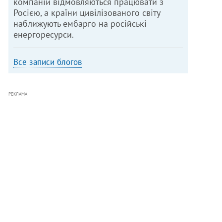
компаній відмовляються працювати з
Росією, а країни цивілізованого світу
наближують ембарго на російські
енергоресурси.
Все записи блогов
РЕКЛАМА