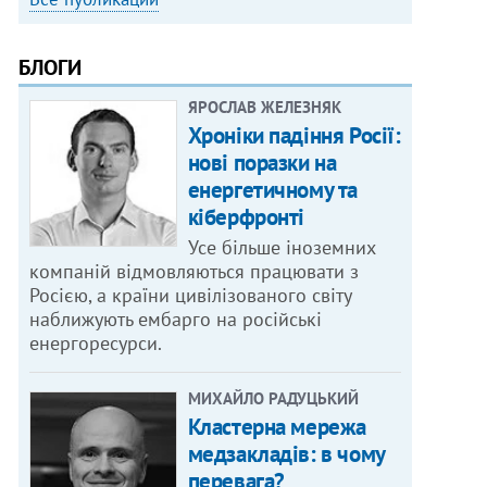
БЛОГИ
ЯРОСЛАВ ЖЕЛЕЗНЯК
Хроніки падіння Росії:
нові поразки на
енергетичному та
кіберфронті
Усе більше іноземних
компаній відмовляються працювати з
Росією, а країни цивілізованого світу
наближують ембарго на російські
енергоресурси.
МИХАЙЛО РАДУЦЬКИЙ
Кластерна мережа
медзакладів: в чому
перевага?