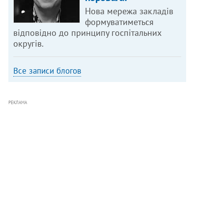
Нова мережа закладів
формуватиметься
відповідно до принципу госпітальних
округів.
Все записи блогов
РЕКЛАМА