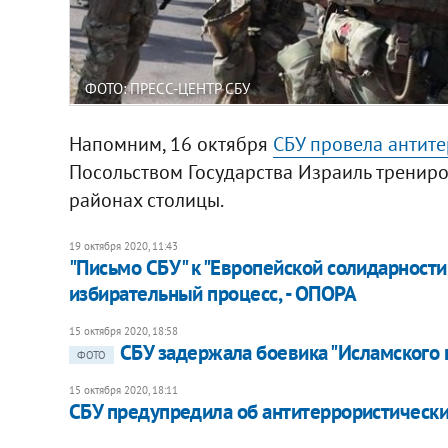
ФОТО: ПРЕСС-ЦЕНТР СБУ
Напомним, 16 октября
СБУ провела антите
Посольством Государства Израиль тренир
районах столицы.
19 октября 2020, 11:43
"Письмо СБУ" к "Европейской солидарност
избирательный процесс, - ОПОРА
15 октября 2020, 18:58
СБУ задержала боевика "Исламского г
ФОТО
15 октября 2020, 18:11
СБУ предупредила об антитеррористически