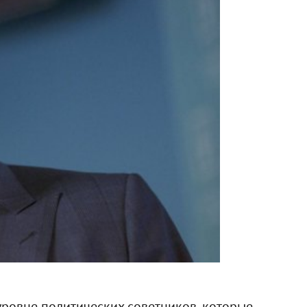
ровне политических советников, которые