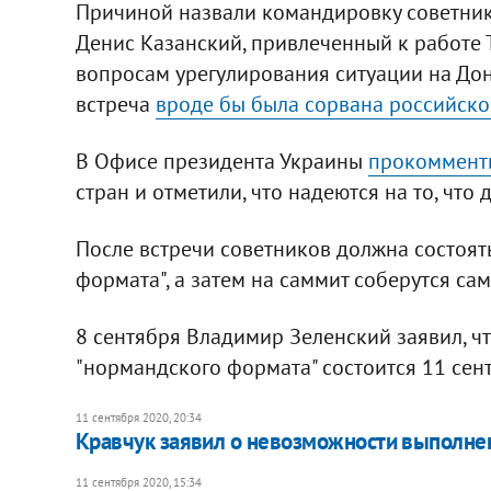
Причиной назвали командировку советник
Денис Казанский, привлеченный к работе 
вопросам урегулирования ситуации на Дон
встреча
вроде бы была сорвана российско
В Офисе президента Украины
прокомменти
стран и отметили, что надеются на то, что 
После встречи советников должна состоят
формата", а затем на саммит соберутся са
8 сентября Владимир Зеленский заявил, чт
"нормандского формата" состоится 11 сен
11 сентября 2020, 20:34
Кравчук заявил о невозможности выполне
11 сентября 2020, 15:34