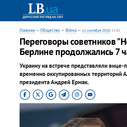
Главная
—
Общество
—
Війна
—
11 сентября 2020
, 23:05
Переговоры советников "Н
Берлине продолжались 7 ч
Украину на встрече представляли вице-
временно оккупированных территорий А
президента Андрей Ермак.