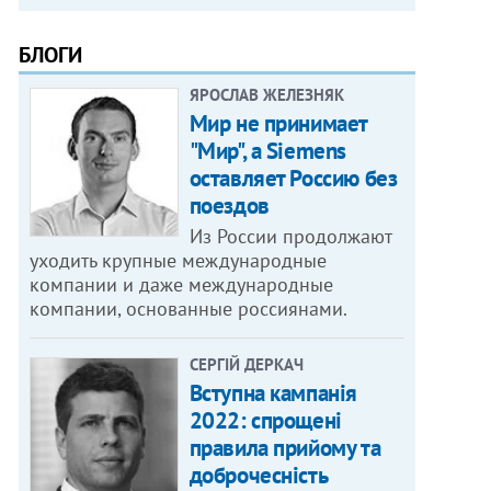
БЛОГИ
ЯРОСЛАВ ЖЕЛЕЗНЯК
Мир не принимает
"Мир", а Siemens
оставляет Россию без
поездов
Из России продолжают
уходить крупные международные
компании и даже международные
компании, основанные россиянами.
СЕРГІЙ ДЕРКАЧ
Вступна кампанія
2022: спрощені
правила прийому та
доброчесність