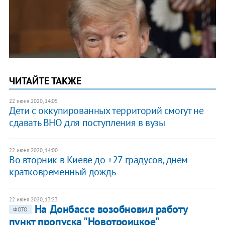
ЧИТАЙТЕ ТАКЖЕ
22 июня 2020, 14:05
​Дети с оккупированных территорий смогут не
сдавать ВНО для поступления в вузы
22 июня 2020, 14:00
Во вторник в Киеве до +27 градусов, днем
кратковременный дождь
22 июня 2020, 13:23
На Донбассе возобновил работу
ФОТО
пункт пропуска "Новотроицкое"