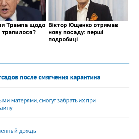
садов после смягчения карантина
ми матерями, смогут забрать их при
раину
еменный дождь