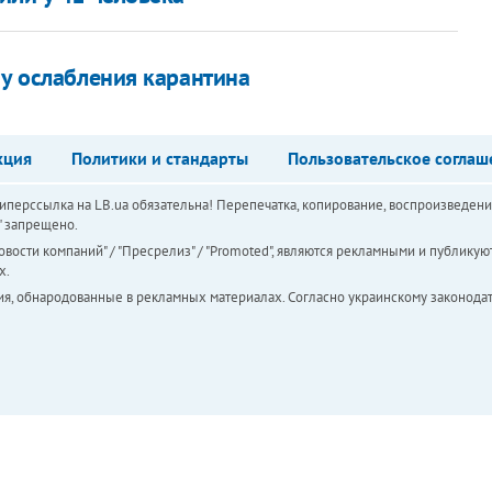
пу ослабления карантина
кция
Политики и стандарты
Пользовательское соглаш
перссылка на LB.ua обязательна! Перепечатка, копирование, воспроизведени
а" запрещено.
вости компаний" / "Пресрелиз" / "Promoted", являются рекламными и публикуют
х.
ия, обнародованные в рекламных материалах. Согласно украинскому законодат