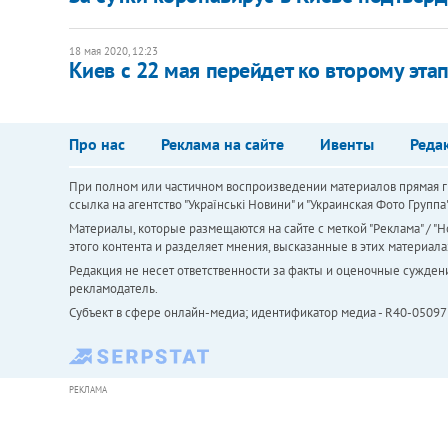
18 мая 2020, 12:23
Киев с 22 мая перейдет ко второму эта
Про нас
Реклама на сайте
Ивенты
Реда
При полном или частичном воспроизведении материалов прямая ги
ссылка на агентство "Українськi Новини" и "Украинская Фото Групп
Материалы, которые размещаются на сайте с меткой "Реклама" / "Но
этого контента и разделяет мнения, высказанные в этих материала
Редакция не несет ответственности за факты и оценочные сужден
рекламодатель.
Субъект в сфере онлайн-медиа; идентификатор медиа - R40-05097
РЕКЛАМА