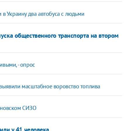
и в Украину два автобуса с людьми
уска общественного транспорта на втором
ивыми, - опрос
 выявили масштабное воровство топлива
ьяновском СИЗО
или у 41 человека