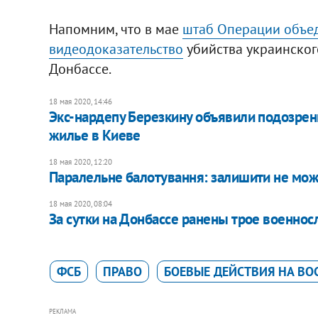
Напомним, что в мае
штаб Операции объе
видеодоказательство
убийства украинског
Донбассе.
18 мая 2020, 14:46
Экс-нардепу Березкину объявили подозрен
жилье в Киеве
18 мая 2020, 12:20
Паралельне балотування: залишити не мож
18 мая 2020, 08:04
За сутки на Донбассе ранены трое военно
ФСБ
ПРАВО
БОЕВЫЕ ДЕЙСТВИЯ НА ВО
РЕКЛАМА