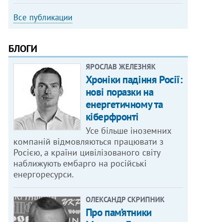
Все публикации
БЛОГИ
ЯРОСЛАВ ЖЕЛЕЗНЯК
Хроніки падіння Росії:
нові поразки на
енергетичному та
кіберфронті
Усе більше іноземних
компаній відмовляються працювати з
Росією, а країни цивілізованого світу
наближують ембарго на російські
енергоресурси.
ОЛЕКСАНДР СКРИПНИК
Про пам’ятники