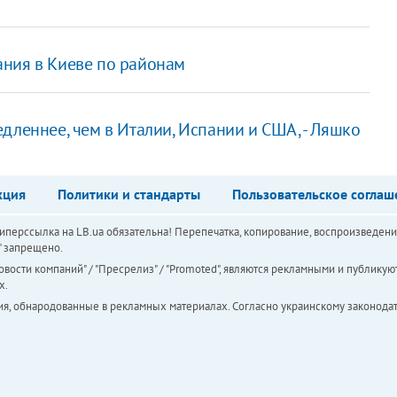
ания в Киеве по районам
дленнее, чем в Италии, Испании и США, - Ляшко
кция
Политики и стандарты
Пользовательское соглаш
перссылка на LB.ua обязательна! Перепечатка, копирование, воспроизведени
а" запрещено.
вости компаний" / "Пресрелиз" / "Promoted", являются рекламными и публикуют
х.
ия, обнародованные в рекламных материалах. Согласно украинскому законодат