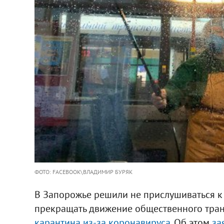
ФОТО: FACEBOOK\ВЛАДИМИР БУРЯК
В Запорожье решили не прислушиваться к
прекращать движение общественного тран
карантина из-за коронавируса
. Об этом
за