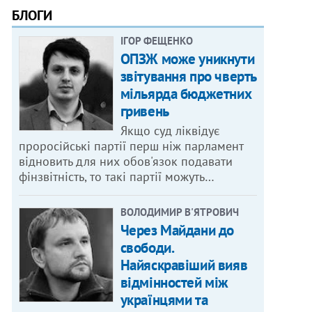
БЛОГИ
ІГОР ФЕЩЕНКО
ОПЗЖ може уникнути
звітування про чверть
мільярда бюджетних
гривень
Якщо суд ліквідує
проросійські партії перш ніж парламент
відновить для них обов'язок подавати
фінзвітність, то такі партії можуть…
ВОЛОДИМИР В'ЯТРОВИЧ
Через Майдани до
свободи.
Найяскравіший вияв
відмінностей між
українцями та