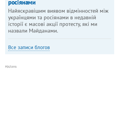
росіянами
Найяскравішим виявом відмінностей між
українцями та росіянами в недавній
історії є масові акції протесту, які ми
назвали Майданами.
Все записи блогов
РЕКЛАМА