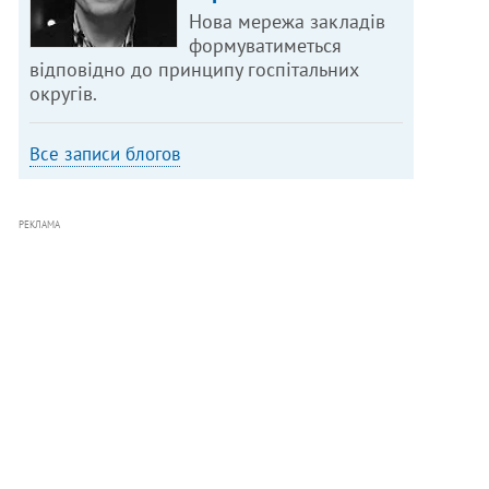
Нова мережа закладів
формуватиметься
відповідно до принципу госпітальних
округів.
Все записи блогов
РЕКЛАМА