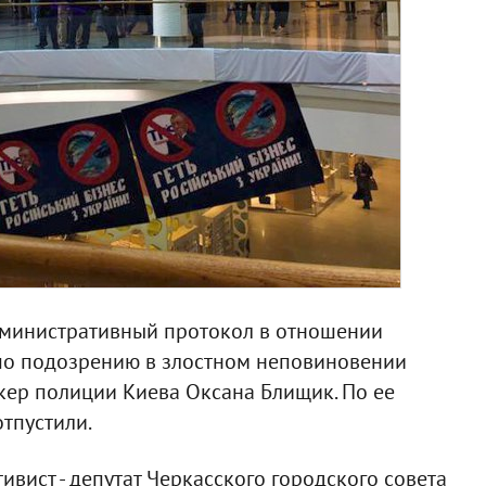
дминистративный протокол в отношении
 по подозрению в злостном неповиновении
кер полиции Киева Оксана Блищик. По ее
отпустили.
вист - депутат Черкасского городского совета