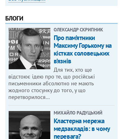
БЛОГИ
ОЛЕКСАНДР СКРИПНИК
Про пам’ятники
Максиму Горькому на
кістках соловецьких
в’язнів
Для тих, хто ще
відстоює ідею про те, що російські
письменники абсолютно не мають
жодного стосунку до того, у що
перетворилося…
МИХАЙЛО РАДУЦЬКИЙ
Кластерна мережа
медзакладів: в чому
перевага?