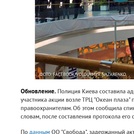
ФОТО: FACEBOOK/VOLODYMYR NAZARENKO
Обновление.
Полиция Киева составила а
участника акции возле ТРЦ "Океан плаза"
правоохранителям. Об этом сообщила спи
словам, после составления протокола его 
По
данным
ОО "Свобода", задержанный акти