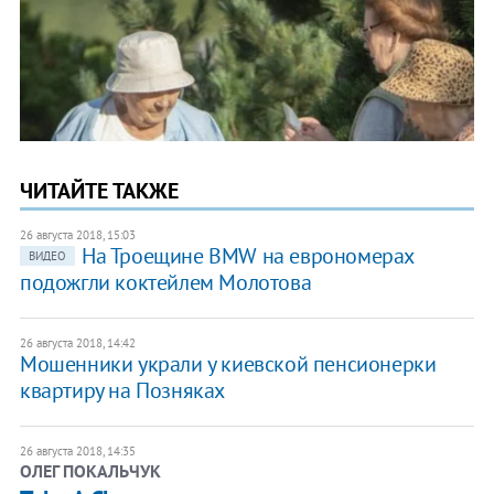
ЧИТАЙТЕ ТАКЖЕ
26 августа 2018, 15:03
На Троещине BMW на еврономерах
ВИДЕО
подожгли коктейлем Молотова
26 августа 2018, 14:42
​Мошенники украли у киевской пенсионерки
квартиру на Позняках
26 августа 2018, 14:35
ОЛЕГ ПОКАЛЬЧУК