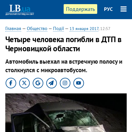
Поддержать
РУС
Главная
—
Общество
—
Події
—
13 января 2017
, 12:57
Четыре человека погибли в ДТП в
Черновицкой области
Автомобиль выехал на встречную полосу и
столкнулся с микроавтобусом.