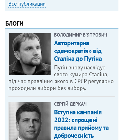
Все публикации
БЛОГИ
ВОЛОДИМИР В'ЯТРОВИЧ
Авторитарна
«демократія» від
Сталіна до Путіна
Путін знову наслідує
свого кумира Сталіна,
під час правління якого в СРСР регулярно
проходили вибори без вибору.
СЕРГІЙ ДЕРКАЧ
Вступна кампанія
2022: спрощені
правила прийому та
доброчесність