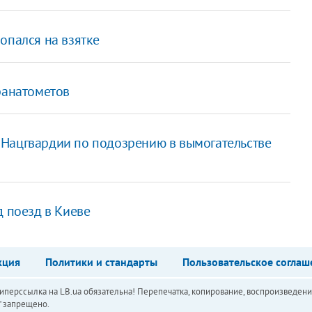
опался на взятке
ранатометов
 Нацгвардии по подозрению в вымогательстве
д поезд в Киеве
кция
Политики и стандарты
Пользовательское соглаш
перссылка на LB.ua обязательна! Перепечатка, копирование, воспроизведени
а" запрещено.