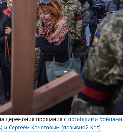
Ф
ла церемония прощания с
погибшими бойцами
 и Сергеем Кочетовым (позывной Кот)
.