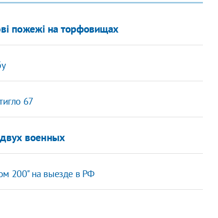
ові пожежі на торфовищах
бу
тигло 67
 двух военных
ом 200" на выезде в РФ