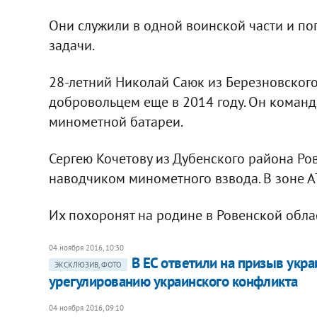
Они служили в одной воинской части и по
задачи.
28-летний Николай Саюк из Березновског
добровольцем еще в 2014 году. Он команд
минометной батареи.
Сергею Кочетову из Дубенского района Ров
наводчиком минометного взвода. В зоне А
Их похоронят на родине в Ровенской обла
04 ноября 2016, 10:30
В ЕС ответили на призыв укр
ЭКСКЛЮЗИВ, ФОТО
урегулированию украинского конфликта
04 ноября 2016, 09:10