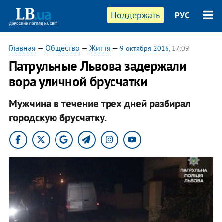
Поддержать
РУС
Главная
—
Общество
—
Життя
—
9 октября 2016
, 17:09
Патрульные Львова задержали
вора уличной брусчатки
Мужчина в течение трех дней разбирал
городскую брусчатку.