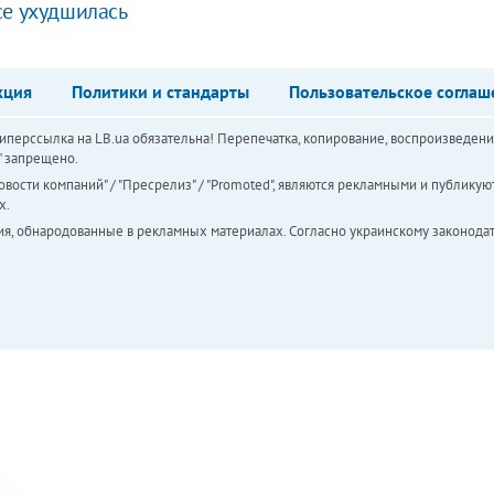
се ухудшилась
кция
Политики и стандарты
Пользовательское соглаш
перссылка на LB.ua обязательна! Перепечатка, копирование, воспроизведени
а" запрещено.
вости компаний" / "Пресрелиз" / "Promoted", являются рекламными и публикуют
х.
ия, обнародованные в рекламных материалах. Согласно украинскому законодат