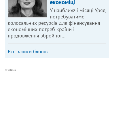
економіці
У найближчі місяці Уряд
потребуватиме
колосальних ресурсів для фінансування
економічних потреб країни і
продовження збройної…
Все записи блогов
РЕКЛАМА