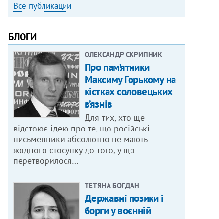
Все публикации
БЛОГИ
ОЛЕКСАНДР СКРИПНИК
Про пам’ятники
Максиму Горькому на
кістках соловецьких
в’язнів
Для тих, хто ще
відстоює ідею про те, що російські
письменники абсолютно не мають
жодного стосунку до того, у що
перетворилося…
ТЕТЯНА БОГДАН
Державні позики і
борги у воєнній