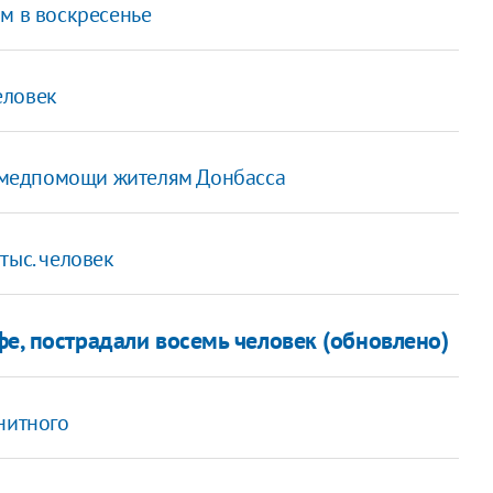
м в воскресенье
еловек
медпомощи жителям Донбасса
тыс. человек
е, пострадали восемь человек (обновлено)
нитного