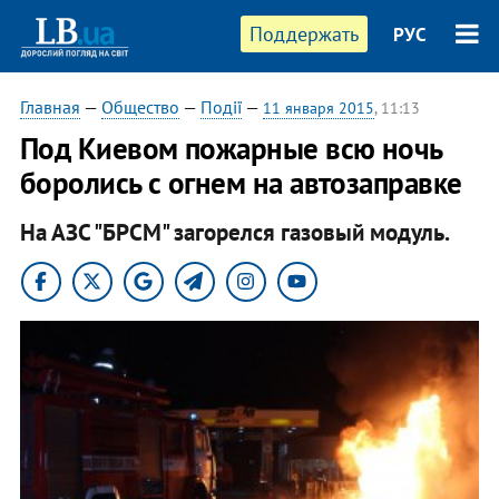
Поддержать
РУС
Главная
—
Общество
—
Події
—
11 января 2015
, 11:13
Под Киевом пожарные всю ночь
боролись с огнем на автозаправке
На АЗС "БРСМ" загорелся газовый модуль.