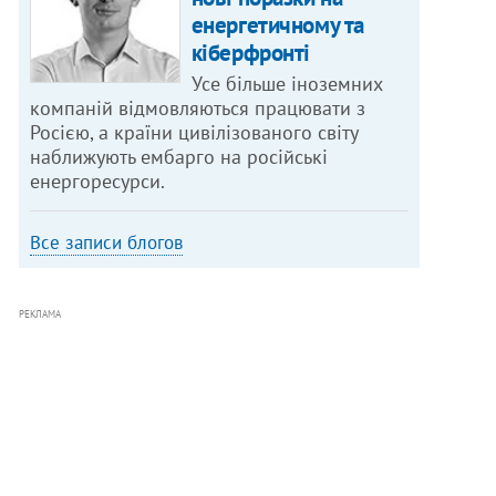
енергетичному та
кіберфронті
Усе більше іноземних
компаній відмовляються працювати з
Росією, а країни цивілізованого світу
наближують ембарго на російські
енергоресурси.
Все записи блогов
РЕКЛАМА