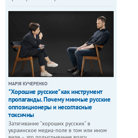
МАРІЯ КУЧЕРЕНКО
"Хорошие русские" как инструмент
пропаганды. Почему мнимые русские
оппозиционеры и несогласные
токсичны
Затягивание "хороших русских" в
украинское медиа-поле в том или ином
виде – это подыгрывание врагу.