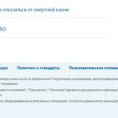
в отказаться от смертной казни
НБО
кция
Политики и стандарты
Пользовательское соглаш
перссылка на LB.ua обязательна! Перепечатка, копирование, воспроизведени
а" запрещено.
вости компаний" / "Пресрелиз" / "Promoted", являются рекламными и публикуют
х.
ия, обнародованные в рекламных материалах. Согласно украинскому законодат