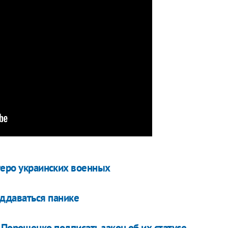
теро украинских военных
ддаваться панике
Порошенко подписать закон об их статусе