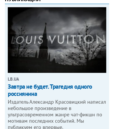
LB.UA
Завтра не будет. Трагедия одного
россиянина
Издатель Александр Красовицкий написал
небольшое произведение в
ультрасовременном жанре чат-фикшн по
мотивам последних событий. Мы
публикуем его впервые.