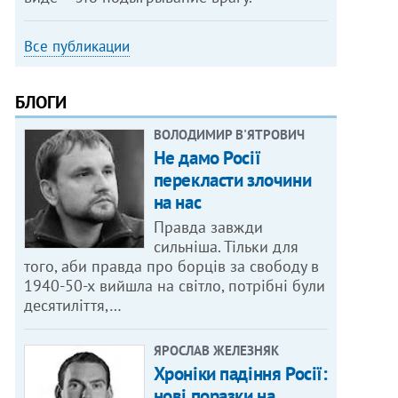
Все публикации
БЛОГИ
ВОЛОДИМИР В'ЯТРОВИЧ
Не дамо Росії
перекласти злочини
на нас
Правда завжди
сильніша. Тільки для
того, аби правда про борців за свободу в
1940-50-х вийшла на світло, потрібні були
десятиліття,…
ЯРОСЛАВ ЖЕЛЕЗНЯК
Хроніки падіння Росії:
нові поразки на