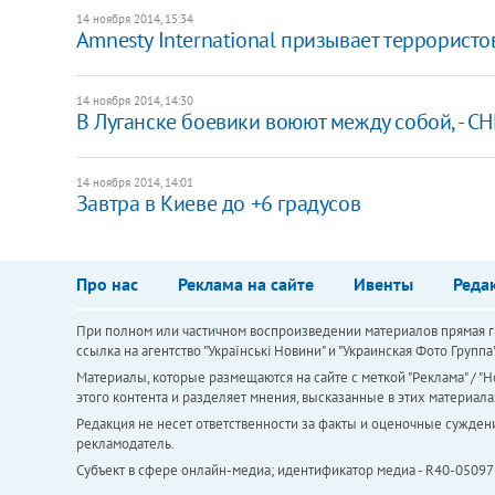
14 ноября 2014, 15:34
Amnesty International призывает террористо
14 ноября 2014, 14:30
В Луганске боевики воюют между собой, - С
14 ноября 2014, 14:01
Завтра в Киеве до +6 градусов
Про нас
Реклама на сайте
Ивенты
Реда
При полном или частичном воспроизведении материалов прямая ги
ссылка на агентство "Українськi Новини" и "Украинская Фото Групп
Материалы, которые размещаются на сайте с меткой "Реклама" / "Но
этого контента и разделяет мнения, высказанные в этих материала
Редакция не несет ответственности за факты и оценочные сужден
рекламодатель.
Субъект в сфере онлайн-медиа; идентификатор медиа - R40-05097