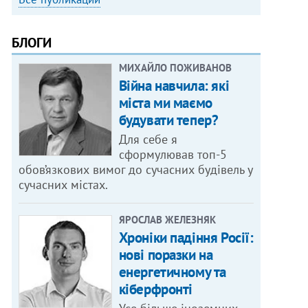
БЛОГИ
МИХАЙЛО ПОЖИВАНОВ
Війна навчила: які
міста ми маємо
будувати тепер?
Для себе я
сформулював топ-5
обов’язкових вимог до сучасних будівель у
сучасних містах.
ЯРОСЛАВ ЖЕЛЕЗНЯК
Хроніки падіння Росії:
нові поразки на
енергетичному та
кіберфронті