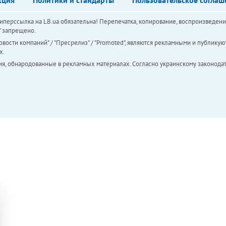
перссылка на LB.ua обязательна! Перепечатка, копирование, воспроизведени
а" запрещено.
вости компаний" / "Пресрелиз" / "Promoted", являются рекламными и публикуют
х.
ия, обнародованные в рекламных материалах. Согласно украинскому законодат