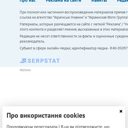
При полном или частичном воспроизведении материалов прямая ги
ссылка на агентство "Українськi Новини" и "Украинская Фото Групп
Материалы, которые размещаются на сайте с меткой "Реклама" / "Но
этого контента и разделяет мнения, высказанные в этих материала
Редакция не несет ответственности за факты и оценочные сужден
рекламодатель.
Субъект в сфере онлайн-медиа; идентификатор медиа - R40-05097
РЕКЛАМА
Про використання cookies
Продовжуючи переглядати LB.ua ви підтверджуєте, що