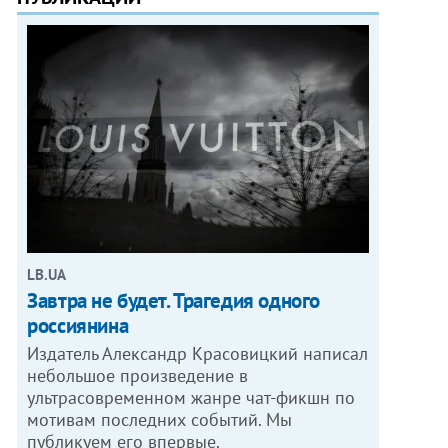
LB.UA
Завтра не будет. Трагедия одного
россиянина
Издатель Александр Красовицкий написал
небольшое произведение в
ультрасовременном жанре чат-фикшн по
мотивам последних событий. Мы
публикуем его впервые.