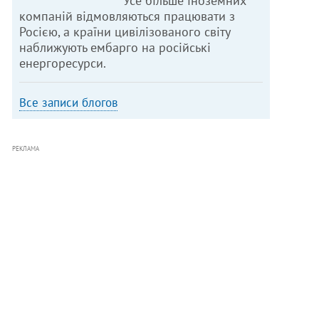
Усе більше іноземних
компаній відмовляються працювати з
Росією, а країни цивілізованого світу
наближують ембарго на російські
енергоресурси.
Все записи блогов
РЕКЛАМА