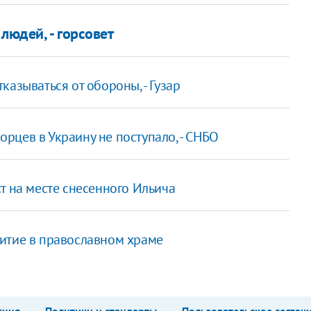
людей, - горсовет
азываться от обороны, - Гузар
рцев в Украину не поступало, - СНБО
т на месте снесенного Ильича
итие в православном храме
кция
Политики и стандарты
Пользовательское соглаш