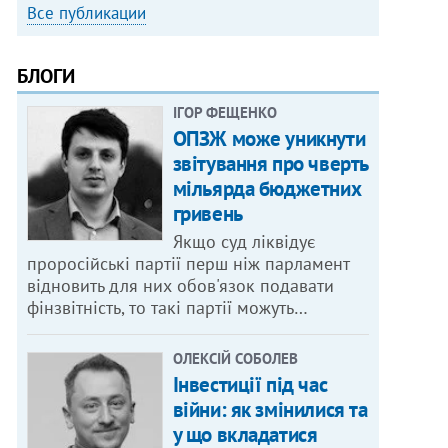
Все публикации
БЛОГИ
ІГОР ФЕЩЕНКО
ОПЗЖ може уникнути
звітування про чверть
мільярда бюджетних
гривень
Якщо суд ліквідує
проросійські партії перш ніж парламент
відновить для них обов'язок подавати
фінзвітність, то такі партії можуть…
ОЛЕКСІЙ СОБОЛЕВ
Інвестиції під час
війни: як змінилися та
у що вкладатися