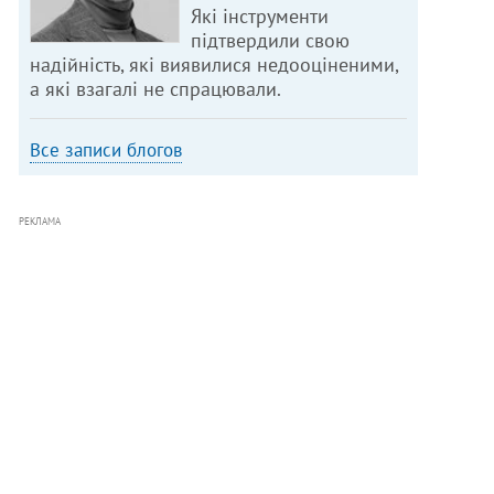
Які інструменти
підтвердили свою
надійність, які виявилися недооціненими,
а які взагалі не спрацювали.
Все записи блогов
РЕКЛАМА