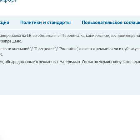
кция
Политики и стандарты
Пользовательское соглаш
перссылка на LB.ua обязательна! Перепечатка, копирование, воспроизведени
а" запрещено.
вости компаний" / "Пресрелиз" / "Promoted", являются рекламными и публикуют
х.
ия, обнародованные в рекламных материалах. Согласно украинскому законодат