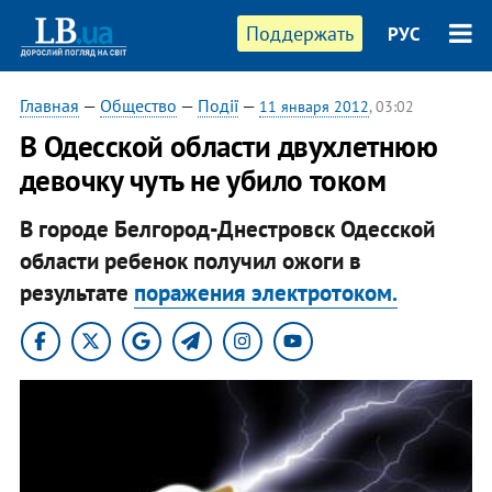
Поддержать
РУС
Главная
—
Общество
—
Події
—
11 января 2012
, 03:02
В Одесской области двухлетнюю
девочку чуть не убило током
В городе Белгород-Днестровск Одесской
области ребенок получил ожоги в
результате
поражения электротоком.