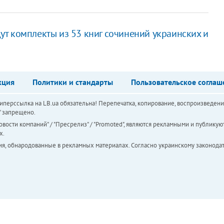
т комплекты из 53 книг сочинений украинских и
кция
Политики и стандарты
Пользовательское соглаш
перссылка на LB.ua обязательна! Перепечатка, копирование, воспроизведени
а" запрещено.
вости компаний" / "Пресрелиз" / "Promoted", являются рекламными и публикуют
х.
ия, обнародованные в рекламных материалах. Согласно украинскому законодат