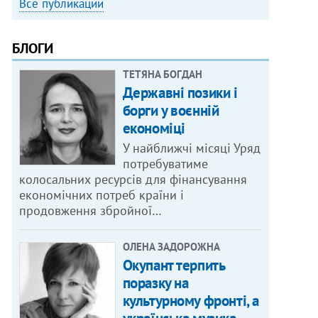
Все публикации
БЛОГИ
ТЕТЯНА БОГДАН
Державні позики і
борги у воєнній
економіці
У найближчі місяці Уряд
потребуватиме
колосальних ресурсів для фінансування
економічних потреб країни і
продовження збройної…
ОЛЕНА ЗАДОРОЖНА
Окупант терпить
поразку на
культурному фронті, а