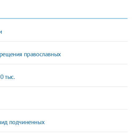
и
крещения православных
0 тыс.
вид подчиненных