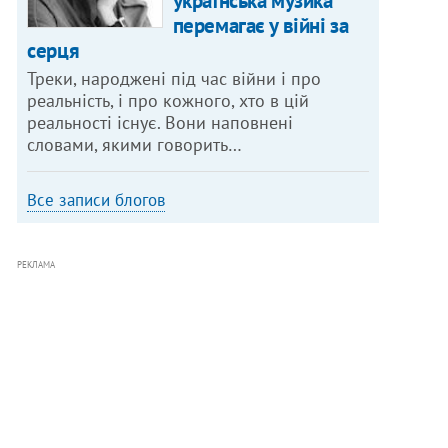
українська музика
перемагає у війні за
серця
Треки, народжені під час війни і про
реальність, і про кожного, хто в цій
реальності існує. Вони наповнені
словами, якими говорить…
Все записи блогов
РЕКЛАМА