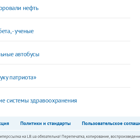
оровали нефть
та, - ученые
льные автобусы
уку патриота»
ние системы здравоохранения
кция
Политики и стандарты
Пользовательское соглаш
перссылка на LB.ua обязательна! Перепечатка, копирование, воспроизведени