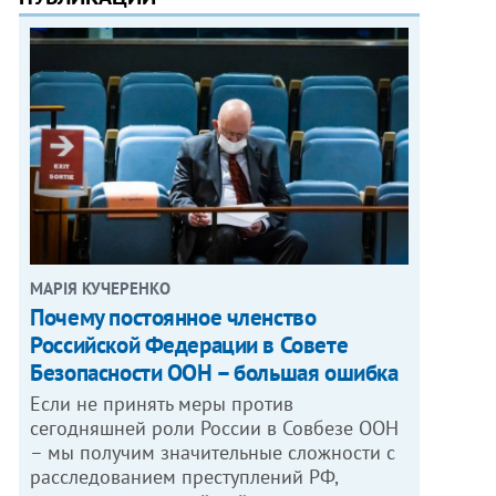
МАРІЯ КУЧЕРЕНКО
​Почему постоянное членство
Российской Федерации в Совете
Безопасности ООН – большая ошибка
Если не принять меры против
сегодняшней роли России в Совбезе ООН
– мы получим значительные сложности с
расследованием преступлений РФ,