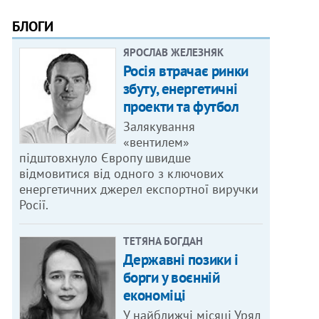
БЛОГИ
ЯРОСЛАВ ЖЕЛЕЗНЯК
Росія втрачає ринки
збуту, енергетичні
проекти та футбол
Залякування
«вентилем»
підштовхнуло Європу швидше
відмовитися від одного з ключових
енергетичних джерел експортної виручки
Росії.
ТЕТЯНА БОГДАН
Державні позики і
борги у воєнній
економіці
У найближчі місяці Уряд