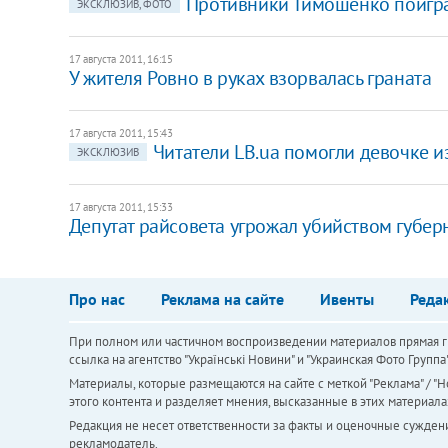
Противники Тимошенко поигр
ЭКСКЛЮЗИВ, ФОТО
17 августа 2011, 16:15
У жителя Ровно в руках взорвалась граната
17 августа 2011, 15:43
Читатели LB.ua помогли девочке и
ЭКСКЛЮЗИВ
17 августа 2011, 15:33
Депутат райсовета угрожал убийством губер
Про нас
Реклама на сайте
Ивенты
Реда
При полном или частичном воспроизведении материалов прямая ги
ссылка на агентство "Українськi Новини" и "Украинская Фото Групп
Материалы, которые размещаются на сайте с меткой "Реклама" / "Но
этого контента и разделяет мнения, высказанные в этих материала
Редакция не несет ответственности за факты и оценочные сужден
рекламодатель.