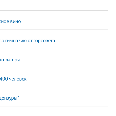
сное вино
ю гимназию от горсовета
го лагеря
 400 человек
цензуры"