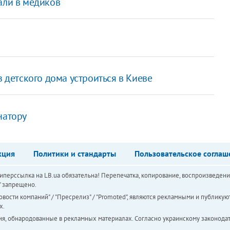
али в медиков
з детского дома устроиться в Киеве
натору
кция
Политики и стандарты
Пользовательское соглаш
перссылка на LB.ua обязательна! Перепечатка, копирование, воспроизведени
а" запрещено.
вости компаний" / "Пресрелиз" / "Promoted", являются рекламными и публикуют
х.
ия, обнародованные в рекламных материалах. Согласно украинскому законодат