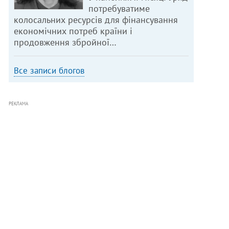
потребуватиме
колосальних ресурсів для фінансування
економічних потреб країни і
продовження збройної…
Все записи блогов
РЕКЛАМА