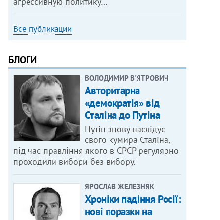
агрессивную политику…
Все публикации
БЛОГИ
ВОЛОДИМИР В'ЯТРОВИЧ
Авторитарна
«демократія» від
Сталіна до Путіна
Путін знову наслідує
свого кумира Сталіна,
під час правління якого в СРСР регулярно
проходили вибори без вибору.
ЯРОСЛАВ ЖЕЛЕЗНЯК
Хроніки падіння Росії:
нові поразки на