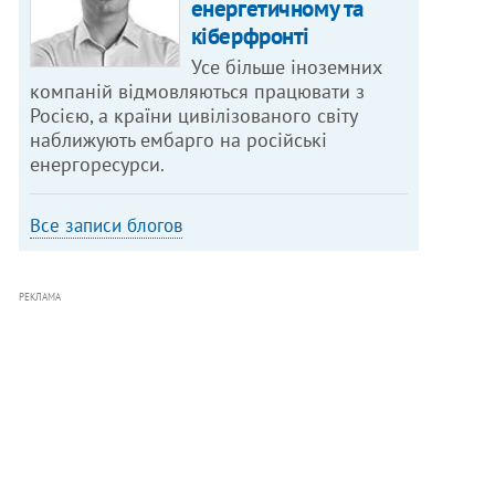
енергетичному та
кіберфронті
Усе більше іноземних
компаній відмовляються працювати з
Росією, а країни цивілізованого світу
наближують ембарго на російські
енергоресурси.
Все записи блогов
РЕКЛАМА