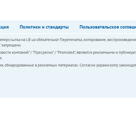
кция
Политики и стандарты
Пользовательское соглаш
перссылка на LB.ua обязательна! Перепечатка, копирование, воспроизведени
а" запрещено.
вости компаний" / "Пресрелиз" / "Promoted", являются рекламными и публикуют
х.
ия, обнародованные в рекламных материалах. Согласно украинскому законодат