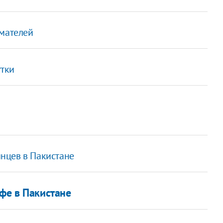
имателей
утки
нцев в Пакистане
фе в Пакистане