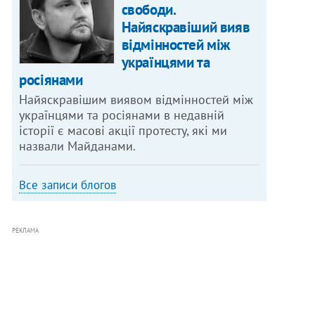
свободи.
Найяскравіший вияв
відмінностей між
українцями та
росіянами
Найяскравішим виявом відмінностей між
українцями та росіянами в недавній
історії є масові акції протесту, які ми
назвали Майданами.
Все записи блогов
РЕКЛАМА