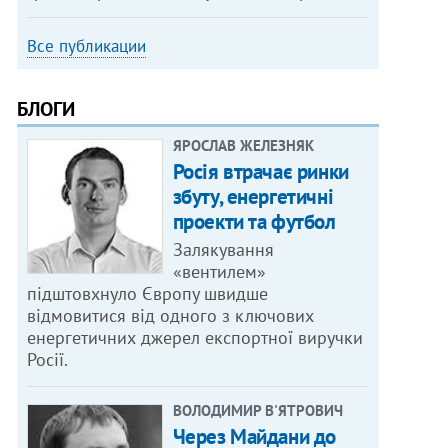
Все публикации
БЛОГИ
ЯРОСЛАВ ЖЕЛЕЗНЯК
Росія втрачає ринки
збуту, енергетичні
проекти та футбол
Залякування
«вентилем»
підштовхнуло Європу швидше
відмовитися від одного з ключових
енергетичних джерел експортної виручки
Росії.
ВОЛОДИМИР В'ЯТРОВИЧ
Через Майдани до