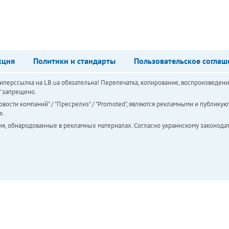
кция
Политики и стандарты
Пользовательское соглаш
перссылка на LB.ua обязательна! Перепечатка, копирование, воспроизведени
а" запрещено.
вости компаний" / "Пресрелиз" / "Promoted", являются рекламными и публикуют
х.
ия, обнародованные в рекламных материалах. Согласно украинскому законодат