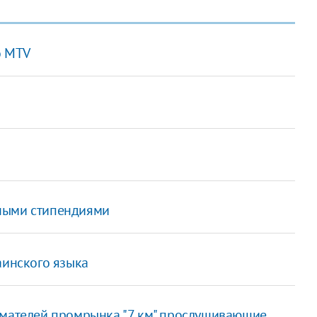
о MTV
й
ными стипендиями
аинского языка
имателей промрынка "7 км" прослушивающие