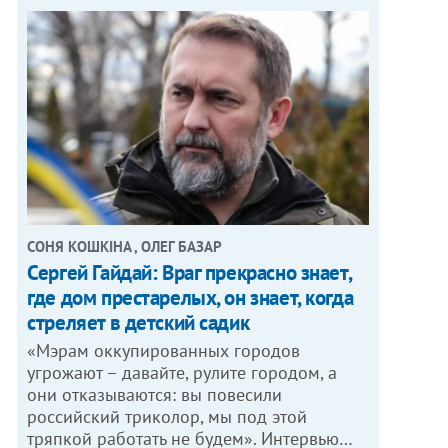
СОНЯ КОШКІНА , ОЛЕГ БАЗАР
Сергей Гайдай: Враг прекрасно знает,
где дом престарелых, он знает, когда
стреляет в детский садик
«Мэрам оккупированных городов
угрожают – давайте, рулите городом, а
они отказываются: вы повесили
российский триколор, мы под этой
тряпкой работать не будем». Интервью…