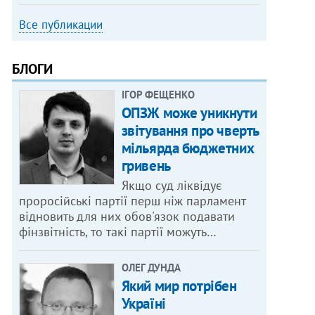
Все публикации
БЛОГИ
ІГОР ФЕЩЕНКО
ОПЗЖ може уникнути
звітування про чверть
мільярда бюджетних
гривень
Якщо суд ліквідує
проросійські партії перш ніж парламент
відновить для них обов'язок подавати
фінзвітність, то такі партії можуть…
ОЛЕГ ДУНДА
Який мир потрібен
Україні