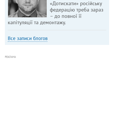
«Дотискати» російську
федерацію треба зараз
– до повної її
капітуляції та демонтажу.
Все записи блогов
РЕКЛАМА