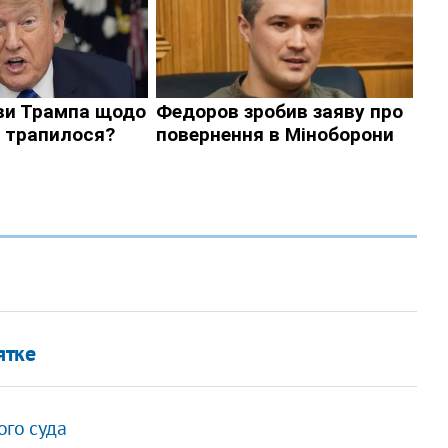
ятке
ого суда