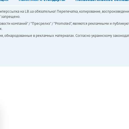
перссылка на LB.ua обязательна! Перепечатка, копирование, воспроизведени
а" запрещено.
вости компаний" / "Пресрелиз" / "Promoted", являются рекламными и публикуют
х.
ия, обнародованные в рекламных материалах. Согласно украинскому законодат