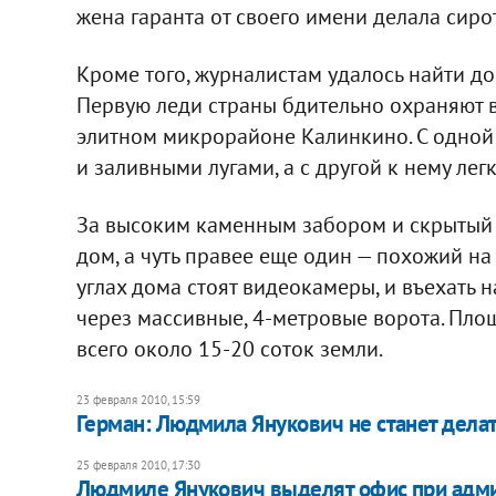
жена гаранта от своего имени делала сиро
Кроме того, журналистам удалось найти до
Первую леди страны бдительно охраняют в
элитном микрорайоне Калинкино. С одной
и заливными лугами, а с другой к нему ле
За высоким каменным забором и скрытый 
дом, а чуть правее еще один — похожий на 
углах дома стоят видео­камеры, и въехать
через массивные, 4-метровые ворота. Пло
всего около 15-20 соток земли.
23 февраля 2010, 15:59
Герман: Людмила Янукович не станет делат
25 февраля 2010, 17:30
Людмиле Янукович выделят офис при адм