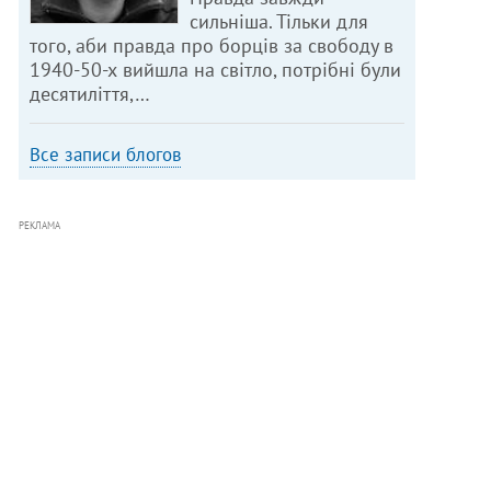
сильніша. Тільки для
того, аби правда про борців за свободу в
1940-50-х вийшла на світло, потрібні були
десятиліття,…
Все записи блогов
РЕКЛАМА