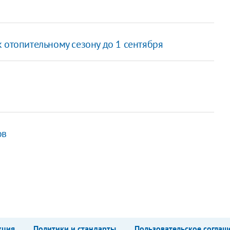
 отопительному сезону до 1 сентября
ов
кция
Политики и стандарты
Пользовательское соглаш