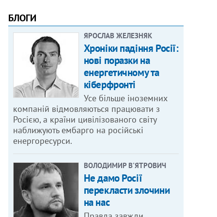
БЛОГИ
ЯРОСЛАВ ЖЕЛЕЗНЯК
Хроніки падіння Росії:
нові поразки на
енергетичному та
кіберфронті
Усе більше іноземних
компаній відмовляються працювати з
Росією, а країни цивілізованого світу
наближують ембарго на російські
енергоресурси.
ВОЛОДИМИР В'ЯТРОВИЧ
Не дамо Росії
перекласти злочини
на нас
Правда завжди