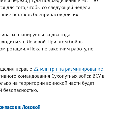
ается переход туда подразделения МЧС, 150
тся для того, чтобы со следующей недели
вание остатков боеприпасов для их
рипасы планируется за два года.
аходиться в Лозовой. При этом бойцы
м ротации. «Пока не закончим работу, не
ыделил первые
22 млн грн на разминирование
ивного командования Сухопутных войск ВСУ в
олько на территории воинской части будет
й безопасностью.
рипасов в Лозовой