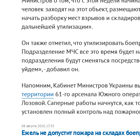
Министров о том, что с этой недели начин
человек заходят на этот объект, размещаю
начать разборку мест взрывов и складиро
дальнейшей утилизации».
Он также отметил, что утилизировать боеп
Подразделение МЧС все это время будет н
подразделения будут сменяться посредство
уйдем», - добавил он.
Напомним, Кабинет Министров Украины в
территории
61-го арсенала Южного операт
Лозовой. Саперные работы начнутся, как т
установлен полный контроль над пожарно
08 августа 2010, 13:35
Ежель не допустит пожара на складах боеп