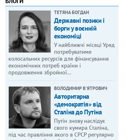
БЛОГИ
ТЕТЯНА БОГДАН
Державні позики і
борги у воєнній
економіці
У найближчі місяці Уряд
потребуватиме
колосальних ресурсів для фінансування
економічних потреб країни і
продовження збройної…
ВОЛОДИМИР В'ЯТРОВИЧ
Авторитарна
«демократія» від
Сталіна до Путіна
Путін знову наслідує
свого кумира Сталіна,
під час правління якого в СРСР регулярно