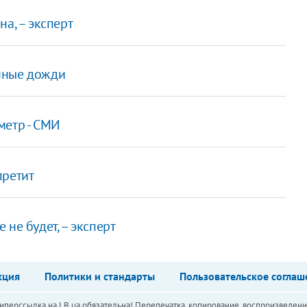
а, – эксперт
нные дожди
метр - СМИ
претит
не будет, – эксперт
кция
Политики и стандарты
Пользовательское соглаш
перссылка на LB.ua обязательна! Перепечатка, копирование, воспроизведени