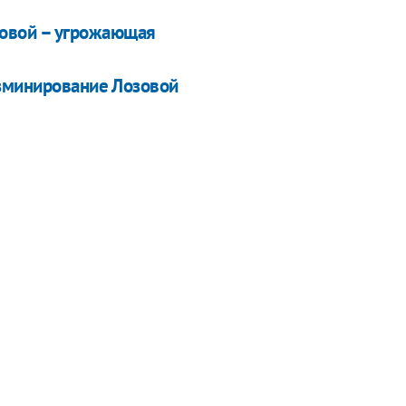
озовой – угрожающая
азминирование Лозовой