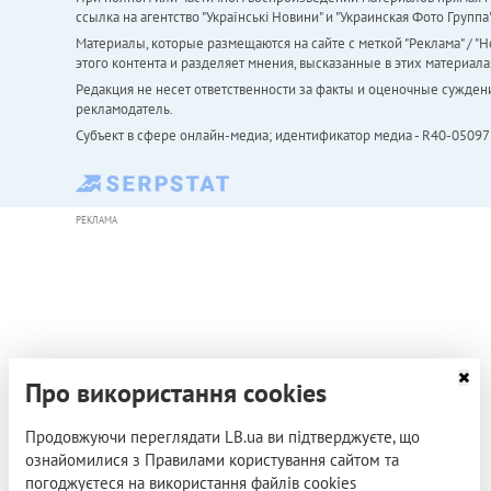
ссылка на агентство "Українськi Новини" и "Украинская Фото Групп
Материалы, которые размещаются на сайте с меткой "Реклама" / "Но
этого контента и разделяет мнения, высказанные в этих материала
Редакция не несет ответственности за факты и оценочные сужден
рекламодатель.
Субъект в сфере онлайн-медиа; идентификатор медиа - R40-05097
РЕКЛАМА
Про використання cookies
Продовжуючи переглядати LB.ua ви підтверджуєте, що
ознайомилися з Правилами користування сайтом та
погоджуєтеся на використання файлів cookies