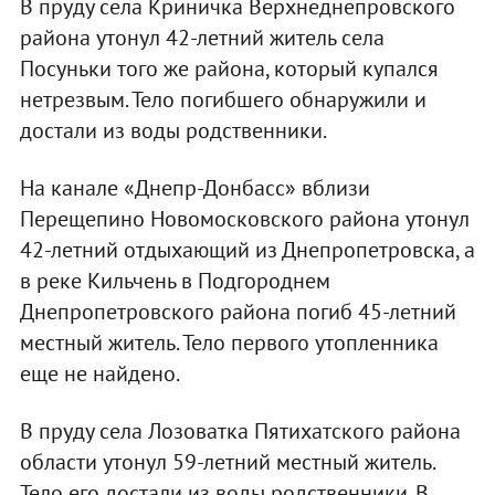
В пруду села Криничка Верхнеднепровского
района утонул 42-летний житель села
Посуньки того же района, который купался
нетрезвым. Тело погибшего обнаружили и
достали из воды родственники.
На канале «Днепр-Донбасс» вблизи
Перещепино Новомосковского района утонул
42-летний отдыхающий из Днепропетровска, а
в реке Кильчень в Подгороднем
Днепропетровского района погиб 45-летний
местный житель. Тело первого утопленника
еще не найдено.
В пруду села Лозоватка Пятихатского района
области утонул 59-летний местный житель.
Тело его достали из воды родственники. В