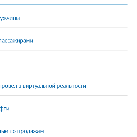
мужчины
 пассажирами
провел в виртуальной реальности
ефти
ные по продажам