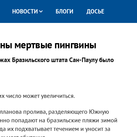
НОВОСТИ
БЛОГИ
ДОСЬЕ
ены мертвые пингвины
яжах Бразильского штата Сан-Паулу было
х число может увеличиться.
елланова пролива, разделяющего Южную
онно попадают на бразильские пляжи зимой
да их подхватывает течением и уносит за