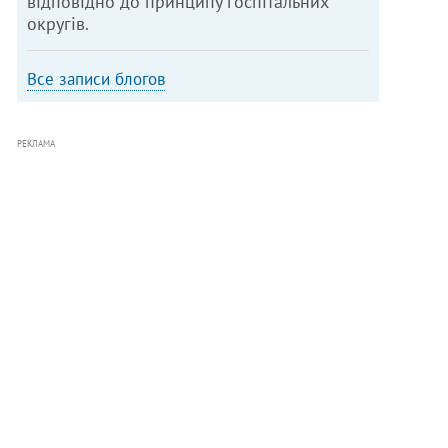
відповідно до принципу госпітальних
округів.
Все записи блогов
РЕКЛАМА