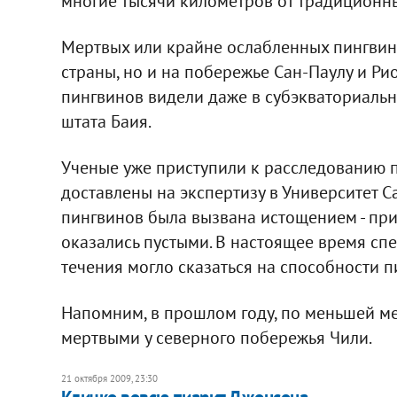
многие тысячи километров от традиционны
Мертвых или крайне ослабленных пингвино
страны, но и на побережье Сан-Паулу и Р
пингвинов видели даже в субэкваториальн
штата Баия.
Ученые уже приступили к расследованию п
доставлены на экспертизу в Университет С
пингвинов была вызвана истощением - пр
оказались пустыми. В настоящее время сп
течения могло сказаться на способности 
Напомним, в прошлом году, по меньшей м
мертвыми у северного побережья Чили.
21 октября 2009, 23:30