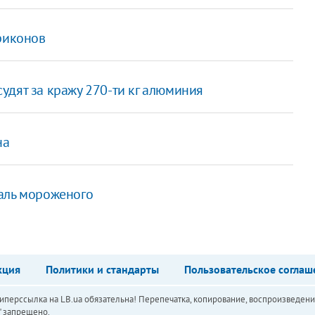
риконов
удят за кражу 270-ти кг алюминия
на
аль мороженого
кция
Политики и стандарты
Пользовательское соглаш
перссылка на LB.ua обязательна! Перепечатка, копирование, воспроизведени
а" запрещено.