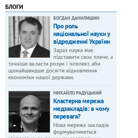
БЛОГИ
БОГДАН ДАНИЛИШИН
Про роль
національної науки у
відродженні України
Зараз наука має
підставити своє плече, а
точніше вкласти розум і інтелект, аби
щонайшвидше досягти відновлення
економіки нашої держави.
МИХАЙЛО РАДУЦЬКИЙ
Кластерна мережа
медзакладів: в чому
перевага?
Нова мережа закладів
формуватиметься