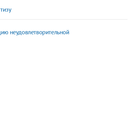
ртизу
цию неудовлетворительной