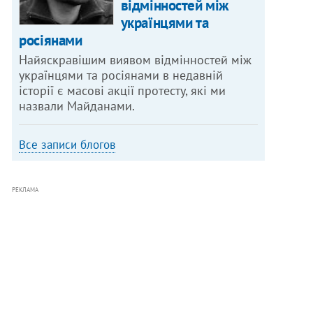
відмінностей між
українцями та
росіянами
Найяскравішим виявом відмінностей між
українцями та росіянами в недавній
історії є масові акції протесту, які ми
назвали Майданами.
Все записи блогов
РЕКЛАМА