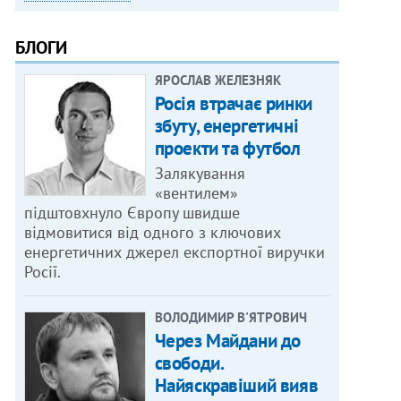
БЛОГИ
ЯРОСЛАВ ЖЕЛЕЗНЯК
Росія втрачає ринки
збуту, енергетичні
проекти та футбол
Залякування
«вентилем»
підштовхнуло Європу швидше
відмовитися від одного з ключових
енергетичних джерел експортної виручки
Росії.
ВОЛОДИМИР В'ЯТРОВИЧ
Через Майдани до
свободи.
Найяскравіший вияв