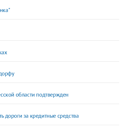
нка"
ках
дорфу
есской области подтвержден
ь дороги за кредитные средства