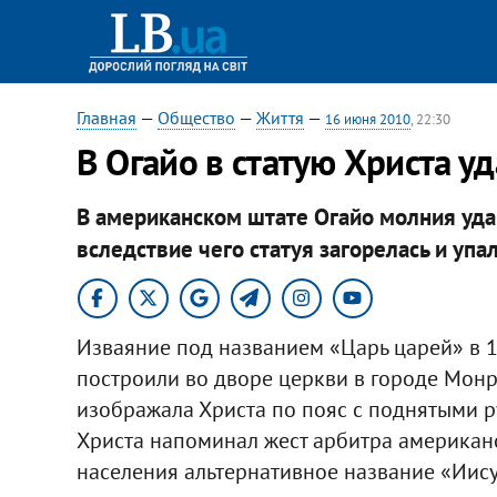
Главная
—
Общество
—
Життя
—
16 июня 2010
, 22:30
В Огайо в статую Христа у
В американском штате Огайо молния уда
вследствие чего статуя загорелась и упал
Изваяние под названием «Царь царей» в 
построили во дворе церкви в городе Монро
изображала Христа по пояс с поднятыми ру
Христа напоминал жест арбитра американс
населения альтернативное название «Иис