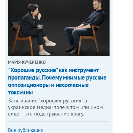
МАРІЯ КУЧЕРЕНКО
"Хорошие русские" как инструмент
пропаганды. Почему мнимые русские
оппозиционеры и несогласные
токсичны
Затягивание "хороших русских" в
украинское медиа-поле в том или ином
виде – это подыгрывание врагу.
Все публикации