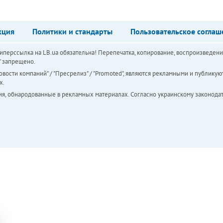
кция
Политики и стандарты
Пользовательское соглаш
перссылка на LB.ua обязательна! Перепечатка, копирование, воспроизведени
а" запрещено.
вости компаний" / "Пресрелиз" / "Promoted", являются рекламными и публикуют
х.
ия, обнародованные в рекламных материалах. Согласно украинскому законодат