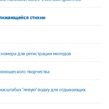
ближающейся стихии
осномера для регистрации мопедов
и юношеского творчества
масштабах "левую" водку для отдыхающих