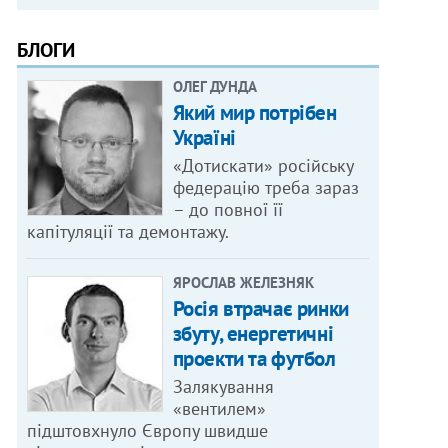
БЛОГИ
ОЛЕГ ДУНДА
Який мир потрібен
Україні
«Дотискати» російську
федерацію треба зараз
– до повної її
капітуляції та демонтажу.
ЯРОСЛАВ ЖЕЛЕЗНЯК
Росія втрачає ринки
збуту, енергетичні
проекти та футбол
Залякування
«вентилем»
підштовхнуло Європу швидше