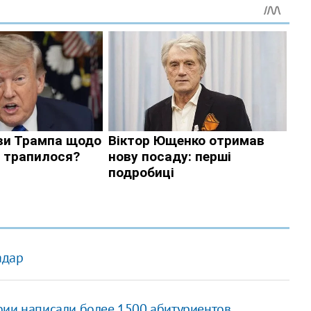
адар
фии написали более 1500 абитуриентов