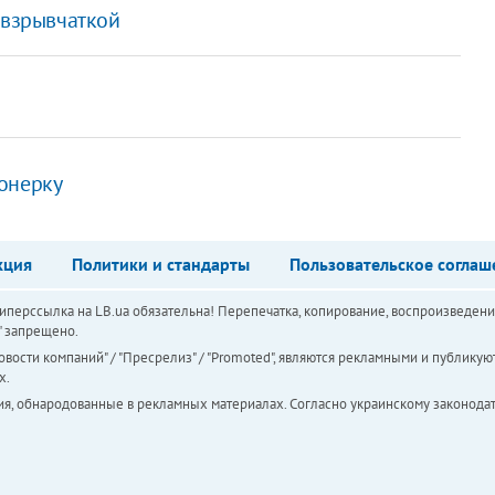
 взрывчаткой
онерку
кция
Политики и стандарты
Пользовательское соглаш
перссылка на LB.ua обязательна! Перепечатка, копирование, воспроизведени
а" запрещено.
вости компаний" / "Пресрелиз" / "Promoted", являются рекламными и публикуют
х.
ия, обнародованные в рекламных материалах. Согласно украинскому законодат