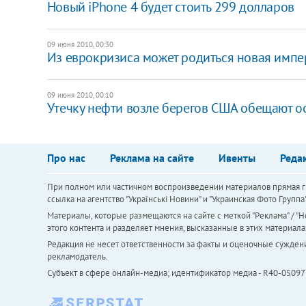
Новый iPhone 4 будет стоить 299 долларов
09 июня 2010, 00:30
Из еврокризиса может родиться новая импе
09 июня 2010, 00:10
Утечку нефти возле берегов США обещают ос
Про нас
Реклама на сайте
Ивенты
Реда
При полном или частичном воспроизведении материалов прямая ги
ссылка на агентство "Українськi Новини" и "Украинская Фото Групп
Материалы, которые размещаются на сайте с меткой "Реклама" / "Но
этого контента и разделяет мнения, высказанные в этих материала
Редакция не несет ответственности за факты и оценочные сужден
рекламодатель.
Субъект в сфере онлайн-медиа; идентификатор медиа - R40-05097