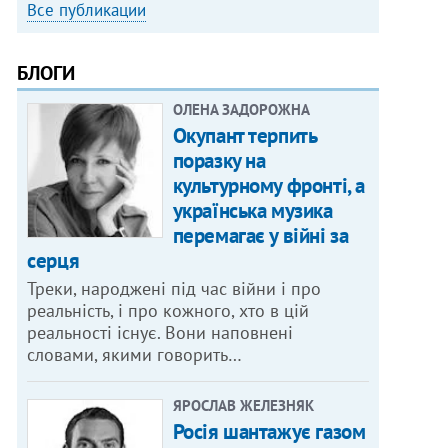
Все публикации
БЛОГИ
ОЛЕНА ЗАДОРОЖНА
Окупант терпить
поразку на
культурному фронті, а
українська музика
перемагає у війні за
серця
Треки, народжені під час війни і про
реальність, і про кожного, хто в цій
реальності існує. Вони наповнені
словами, якими говорить…
ЯРОСЛАВ ЖЕЛЕЗНЯК
Росія шантажує газом