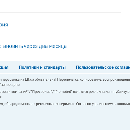
рия
тановить через два месяца
кция
Политики и стандарты
Пользовательское соглаш
перссылка на LB.ua обязательна! Перепечатка, копирование, воспроизведени
а" запрещено.
вости компаний" / "Пресрелиз" / "Promoted", являются рекламными и публикуют
х.
ия, обнародованные в рекламных материалах. Согласно украинскому законодат