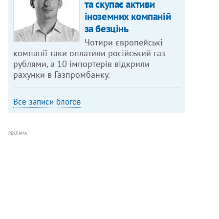
та скупає активи
іноземних компаній
за безцінь
Чотири європейські
компанії таки оплатили російський газ
рублями, а 10 імпортерів відкрили
рахунки в Газпромбанку.
Все записи блогов
РЕКЛАМА