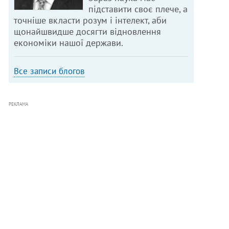
підставити своє плече, а
точніше вкласти розум і інтелект, аби
щонайшвидше досягти відновлення
економіки нашої держави.
Все записи блогов
РЕКЛАМА