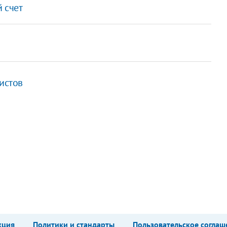
й счет
истов
кция
Политики и стандарты
Пользовательское соглаш