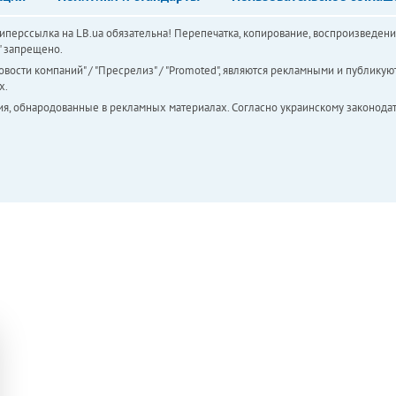
перссылка на LB.ua обязательна! Перепечатка, копирование, воспроизведени
а" запрещено.
вости компаний" / "Пресрелиз" / "Promoted", являются рекламными и публикуют
х.
ия, обнародованные в рекламных материалах. Согласно украинскому законодат