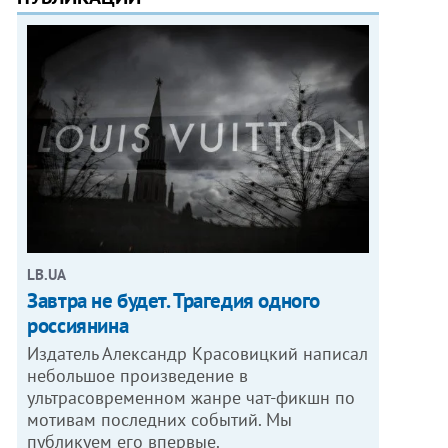
LB.UA
Завтра не будет. Трагедия одного
россиянина
Издатель Александр Красовицкий написал
небольшое произведение в
ультрасовременном жанре чат-фикшн по
мотивам последних событий. Мы
публикуем его впервые.