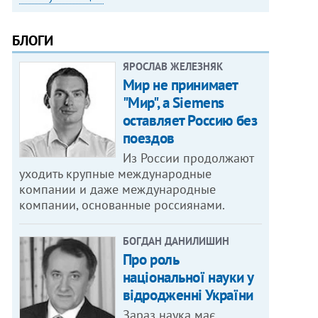
БЛОГИ
ЯРОСЛАВ ЖЕЛЕЗНЯК
Мир не принимает
"Мир", а Siemens
оставляет Россию без
поездов
Из России продолжают
уходить крупные международные
компании и даже международные
компании, основанные россиянами.
БОГДАН ДАНИЛИШИН
Про роль
національної науки у
відродженні України
Зараз наука має