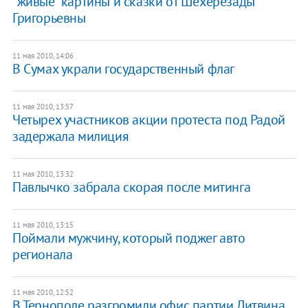
"живые" картины и сказки от Шехерезады
Григорьевны
11 мая 2010, 14:06
В Сумах украли государственный флаг
11 мая 2010, 13:57
Четырех участников акции протеста под Радой
задержала милиция
11 мая 2010, 13:32
Павлычко забрала скорая после митинга
11 мая 2010, 13:15
Поймали мужчину, который поджег авто
регионала
11 мая 2010, 12:52
В Тернополе разгромили офис партии Литвина