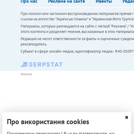
Про нас
Реклама на сайте
Ивенты
Реда
При полном или частичном воспроизведении материалов прямая ги
ссылка на агентство "Українськi Новини" и "Украинская Фото Групп
Материалы, которые размещаются на сайте с меткой "Реклама" / "Но
этого контента и разделяет мнения, высказанные в этих материала
Редакция не несет ответственности за факты и оценочные сужден
рекламодатель.
Субъект в сфере онлайн-медиа; идентификатор медиа - R40-05097
РЕКЛАМА
Про використання cookies
Продовжуючи переглядати LB.ua ви підтверджуєте, що