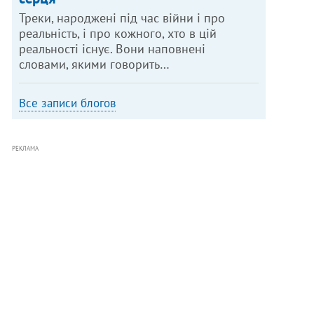
Треки, народжені під час війни і про
реальність, і про кожного, хто в цій
реальності існує. Вони наповнені
словами, якими говорить…
Все записи блогов
РЕКЛАМА