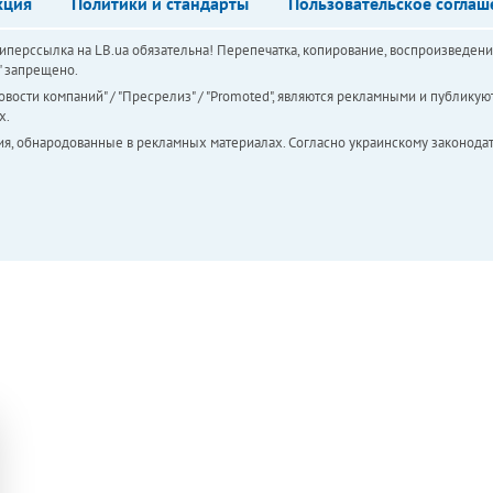
кция
Политики и стандарты
Пользовательское соглаш
перссылка на LB.ua обязательна! Перепечатка, копирование, воспроизведени
а" запрещено.
вости компаний" / "Пресрелиз" / "Promoted", являются рекламными и публикуют
х.
ия, обнародованные в рекламных материалах. Согласно украинскому законодат