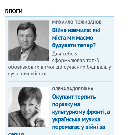
БЛОГИ
МИХАЙЛО ПОЖИВАНОВ
Війна навчила: які
міста ми маємо
будувати тепер?
Для себе я
сформулював топ-5
обов’язкових вимог до сучасних будівель у
сучасних містах.
ОЛЕНА ЗАДОРОЖНА
Окупант терпить
поразку на
культурному фронті, а
українська музика
перемагає у війні за
серця