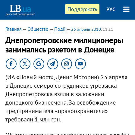
Поддержать
РУС
Главная
—
Общество
—
Події
—
26 апреля 2010
, 11:11
Днепропетровские милиционеры
занимались рэкетом в Донецке
(ИА «Новый мост», Денис Моторин) 23 апреля
в Донецке семеро сотрудников угрозыска
Днепропетровска взяли в заложники
донецкого бизнесмена. За освобождение
предпринимателя «правоохранители»
требовали 1 млн грн.
Об этом говорится в сообщении пресс-службы