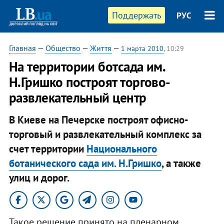
Поддержать
РУС
Главная
—
Общество
—
Життя
—
1 марта 2010
, 10:29
На территории ботсада им.
Н.Гришко построят торгово-
развлекательный центр
В Киеве на Печерске построят офисно-
торговый и развлекательный комплекс за
счет территории
Национального
ботанического сада им. Н.Гришко
, а также
улиц и дорог.
Такое решение принято на пленарном