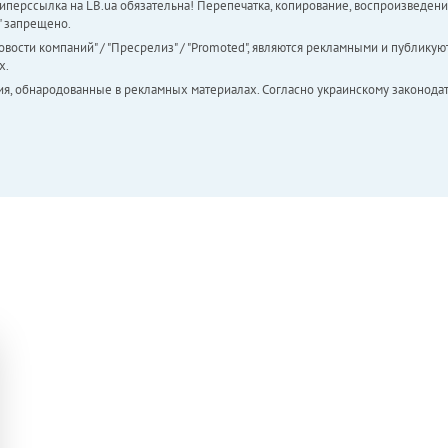
перссылка на LB.ua обязательна! Перепечатка, копирование, воспроизведени
а" запрещено.
вости компаний" / "Пресрелиз" / "Promoted", являются рекламными и публикуют
х.
ия, обнародованные в рекламных материалах. Согласно украинскому законодат