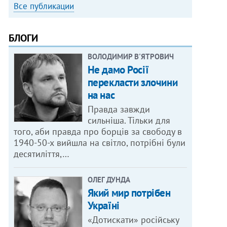
Все публикации
БЛОГИ
ВОЛОДИМИР В'ЯТРОВИЧ
Не дамо Росії
перекласти злочини
на нас
Правда завжди
сильніша. Тільки для
того, аби правда про борців за свободу в
1940-50-х вийшла на світло, потрібні були
десятиліття,…
ОЛЕГ ДУНДА
Який мир потрібен
Україні
«Дотискати» російську