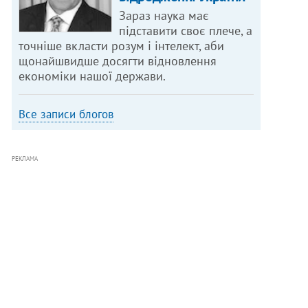
Зараз наука має
підставити своє плече, а
точніше вкласти розум і інтелект, аби
щонайшвидше досягти відновлення
економіки нашої держави.
Все записи блогов
РЕКЛАМА