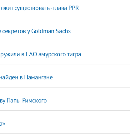
жит существовать - глава PPR
 секретов у Goldman Sachs
аружили в ЕАО амурского тигра
найден в Намангане
ву Папы Римского
а»