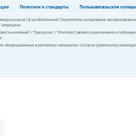
кция
Политики и стандарты
Пользовательское соглаш
перссылка на LB.ua обязательна! Перепечатка, копирование, воспроизведени
а" запрещено.
вости компаний" / "Пресрелиз" / "Promoted", являются рекламными и публикуют
х.
ия, обнародованные в рекламных материалах. Согласно украинскому законодат