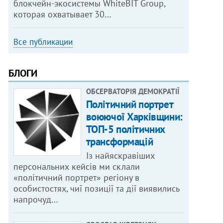
блокчейн-экосистемы WhiteBIT Group,
которая охватывает 30…
Все публикации
БЛОГИ
ОБСЕРВАТОРІЯ ДЕМОКРАТІЇ
Політичний портрет
воюючої Харківщини:
ТОП-5 політичних
трансформацій
Із найяскравіших
персональних кейсів ми склали
«політичний портрет» регіону в
особистостях, чиї позиції та дії виявились
напрочуд…