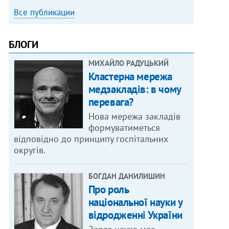
Все публикации
БЛОГИ
МИХАЙЛО РАДУЦЬКИЙ
Кластерна мережа
медзакладів: в чому
перевага?
Нова мережа закладів
формуватиметься
відповідно до принципу госпітальних
округів.
БОГДАН ДАНИЛИШИН
Про роль
національної науки у
відродженні України