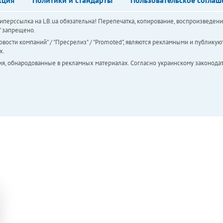
перссылка на LB.ua обязательна! Перепечатка, копирование, воспроизведени
а" запрещено.
вости компаний" / "Пресрелиз" / "Promoted", являются рекламными и публикуют
х.
ия, обнародованные в рекламных материалах. Согласно украинскому законодат