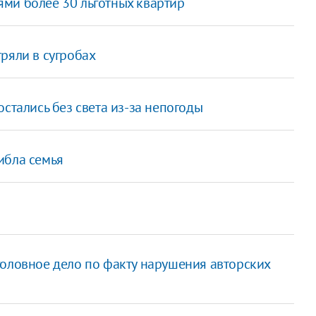
ми более 30 льготных квартир
ряли в сугробах
стались без света из-за непогоды
ибла семья
головное дело по факту нарушения авторских