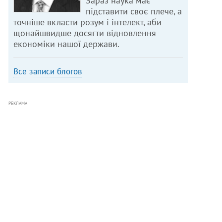
Зараз наука має
підставити своє плече, а
точніше вкласти розум і інтелект, аби
щонайшвидше досягти відновлення
економіки нашої держави.
Все записи блогов
РЕКЛАМА