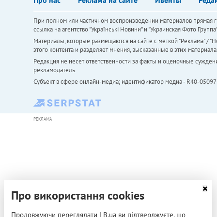
При полном или частичном воспроизведении материалов прямая ги
ссылка на агентство "Українськi Новини" и "Украинская Фото Групп
Материалы, которые размещаются на сайте с меткой "Реклама" / "Но
этого контента и разделяет мнения, высказанные в этих материала
Редакция не несет ответственности за факты и оценочные сужден
рекламодатель.
Субъект в сфере онлайн-медиа; идентификатор медиа - R40-05097
РЕКЛАМА
Про використання cookies
Продовжуючи переглядати LB.ua ви підтверджуєте, що