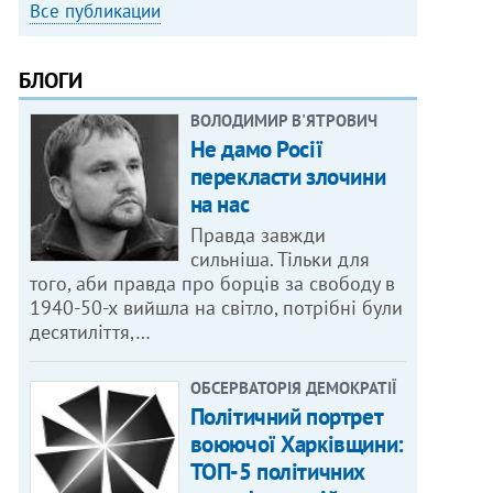
Все публикации
БЛОГИ
ВОЛОДИМИР В'ЯТРОВИЧ
Не дамо Росії
перекласти злочини
на нас
Правда завжди
сильніша. Тільки для
того, аби правда про борців за свободу в
1940-50-х вийшла на світло, потрібні були
десятиліття,…
ОБСЕРВАТОРІЯ ДЕМОКРАТІЇ
Політичний портрет
воюючої Харківщини:
ТОП-5 політичних