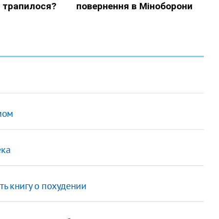
мом
ека
ть книгу о похудении