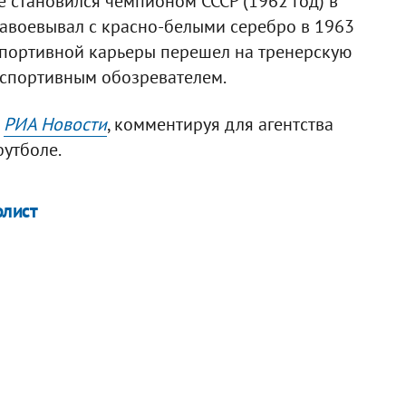
 становился чемпионом СССР (1962 год) в
 завоевывал с красно-белыми серебро в 1963
 спортивной карьеры перешел на тренерскую
и спортивным обозревателем.
м
РИА Новости
, комментируя для агентства
утболе.
олист