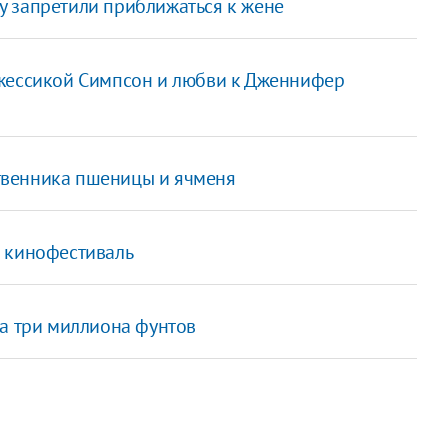
 запретили приближаться к жене
Джессикой Симпсон и любви к Дженнифер
твенника пшеницы и ячменя
й кинофестиваль
за три миллиона фунтов