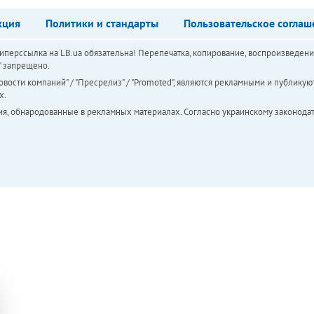
кция
Политики и стандарты
Пользовательское соглаш
перссылка на LB.ua обязательна! Перепечатка, копирование, воспроизведени
а" запрещено.
вости компаний" / "Пресрелиз" / "Promoted", являются рекламными и публикуют
х.
ия, обнародованные в рекламных материалах. Согласно украинскому законодат