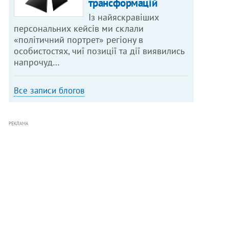
трансформацій
Із найяскравіших
персональних кейсів ми склали
«політичний портрет» регіону в
особистостях, чиї позиції та дії виявились
напрочуд…
Все записи блогов
РЕКЛАМА