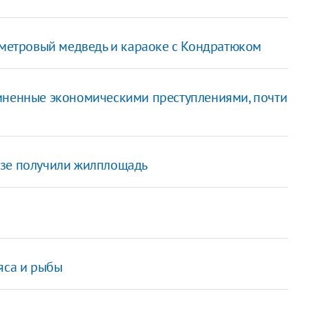
хметровый медведь и караоке с Кондратюком
иненные экономическими преступлениями, почти
дзе получили жилплощадь
яса и рыбы