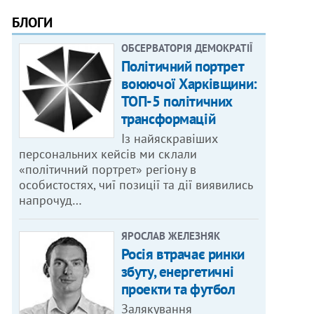
БЛОГИ
ОБСЕРВАТОРІЯ ДЕМОКРАТІЇ
Політичний портрет
воюючої Харківщини:
ТОП-5 політичних
трансформацій
Із найяскравіших
персональних кейсів ми склали
«політичний портрет» регіону в
особистостях, чиї позиції та дії виявились
напрочуд…
ЯРОСЛАВ ЖЕЛЕЗНЯК
Росія втрачає ринки
збуту, енергетичні
проекти та футбол
Залякування