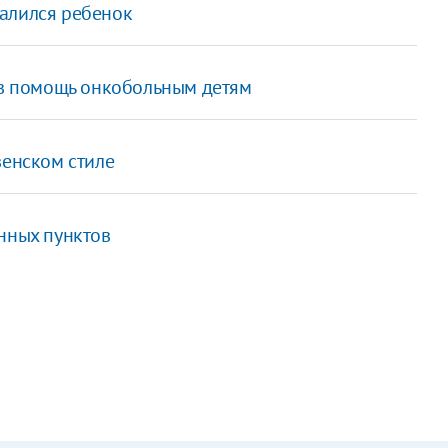
алился ребенок
я в помощь онкобольным детям
венском стиле
нных пунктов