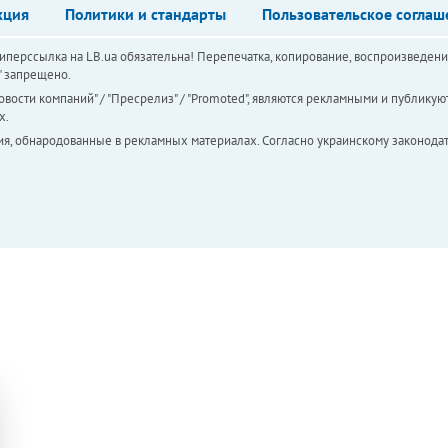
кция
Политики и стандарты
Пользовательское соглаш
перссылка на LB.ua обязательна! Перепечатка, копирование, воспроизведени
а" запрещено.
вости компаний" / "Пресрелиз" / "Promoted", являются рекламными и публикуют
х.
ия, обнародованные в рекламных материалах. Согласно украинскому законодат