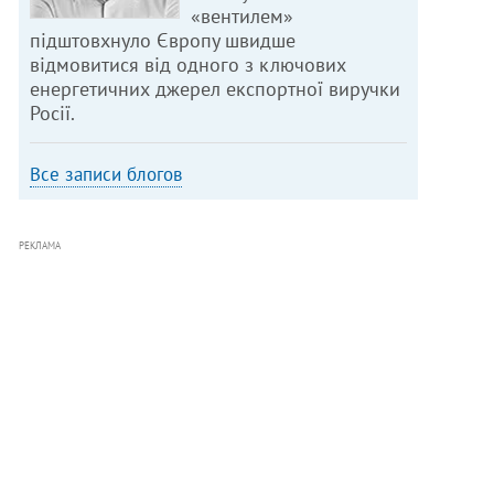
«вентилем»
підштовхнуло Європу швидше
відмовитися від одного з ключових
енергетичних джерел експортної виручки
Росії.
Все записи блогов
РЕКЛАМА